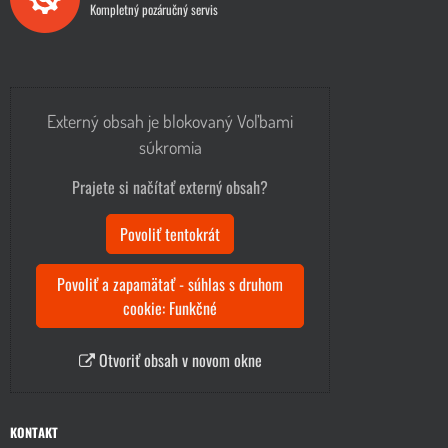
Kompletný pozáručný servis
Externý obsah je blokovaný Voľbami
súkromia
Prajete si načítať externý obsah?
Povoliť tentokrát
Povoliť a zapamätať - súhlas s druhom
cookie: Funkčné
Otvoriť obsah v novom okne
KONTAKT