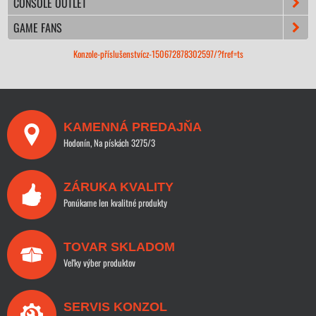
CONSOLE OUTLET
GAME FANS
Konzole-příslušenstvícz-150672878302597/?fref=ts
KAMENNÁ PREDAJŇA
Hodonín, Na pískách 3275/3
ZÁRUKA KVALITY
Ponúkame len kvalitné produkty
TOVAR SKLADOM
Veľky výber produktov
SERVIS KONZOL