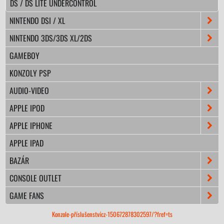
DS / DS LITE UNDERCONTROL
NINTENDO DSI / XL
NINTENDO 3DS/3DS XL/2DS
GAMEBOY
KONZOLY PSP
AUDIO-VIDEO
APPLE IPOD
APPLE IPHONE
APPLE IPAD
BAZÁR
CONSOLE OUTLET
GAME FANS
Konzole-příslušenstvícz-150672878302597/?fref=ts