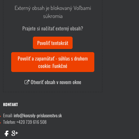
Externý obsah je blokovaný Voľbami
súkromia
Prajete si načítať externý obsah?
Povoliť tentokrát
Povoliť a zapamätať - súhlas s druhom
cookie: Funkčné
Otvoriť obsah v novom okne
KONTAKT
Email:
info@konzoly-prislusenstvo.sk
Telefon: +420 739 616 508