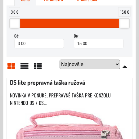
3,0 €
15,0 €
Od:
Do:
Mriežka
Zoznam
Tabuľka
DS lite prepravná taška ružová
NOVINKA V PONUKE, PREPRAVNÉ TAŠKA PRE KONZOLU
NINTENDO DS / DS...