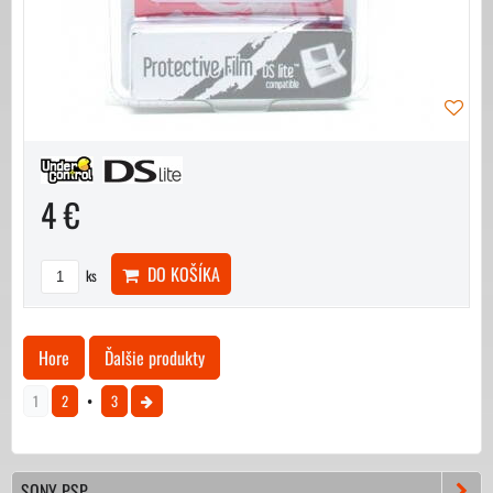
4 €
DO KOŠÍKA
ks
Hore
Ďalšie produkty
1
2
3
SONY PSP