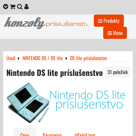
Produkty
Menu
Úvod
NINTENDO DS / DS lite
DS lite príslušenstvo
Nintendo DS lite príslušenstvo
31
položiek
Cena
Parametre
Hľadať text