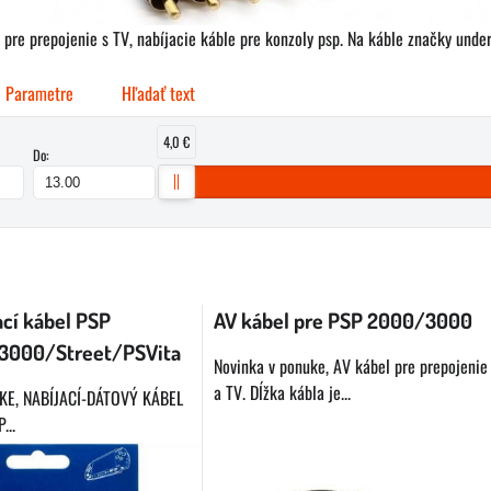
 pre prepojenie s TV, nabíjacie káble pre konzoly psp. Na káble značky unde
Parametre
Hľadať text
4,0 €
Do:
buľka
ací kábel PSP
AV kábel pre PSP 2000/3000
3000/Street/PSVita
Novinka v ponuke, AV kábel pre prepojenie
a TV. Dĺžka kábla je...
KE, NABÍJACÍ-DÁTOVÝ KÁBEL
...