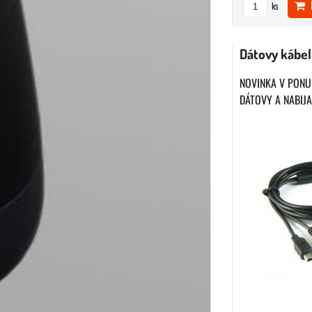
D
ks
Dátovy kábe
NOVINKA V PONUK
DÁTOVY A NABIJAC