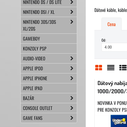
NINTENDO DS / DS LITE
Dátové káble, káble
NINTENDO DSI / XL
NINTENDO 3DS/3DS
Cena
XL/2DS
GAMEBOY
Od:
KONZOLY PSP
AUDIO-VIDEO
APPLE IPOD
Mriežka
Zoznam
Ta
APPLE IPHONE
Dátový nabíj
APPLE IPAD
1000/2000/
BAZÁR
NOVINKA V PONU
CONSOLE OUTLET
PRE KONZOLY PSP
GAME FANS