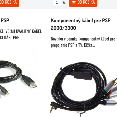
O KOŠÍKA
DO KOŠÍKA
ks
l PSP
Komponentný kábel pre PSP
2000/3000
E, VEĽMI KVALITNÝ KÁBEL,
I KÁBL PRE...
Novinka v ponuke, komponentný kábel pre
prepojenie PSP a TV. Dĺžka...