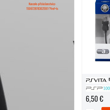
Konzole-příslušenstvícz-
150672878302597/?fref=ts
6,50 €