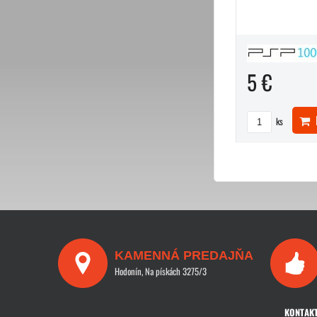
5 €
D
ks
KAMENNÁ PREDAJŇA
Hodonín, Na pískách 3275/3
KONTAK