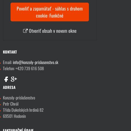
Povoliť a zapamätať - súhlas s druhom
cookie: Funkčné
Otvoriť obsah v novom okne
KONTAKT
Email:
info@konzoly-prislusenstvo.sk
Telefon: +420 739 616 508
ADRESA
Konzoly-príslušenstvo
Petr Chvál
Třída Dukelských hrdinů 82
69501 Hodonín
FAKTURAČNÉ ÚDAJE