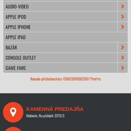
AUDIO-VIDEO
APPLE IPOD
APPLE IPHONE
APPLE IPAD
BAZÁR
CONSOLE OUTLET
GAME FANS
Konzole-příslušenstvícz-150672878302597/?fref=ts
KAMENNÁ PREDAJŇA
Hodonín, Na pískách 3275/3