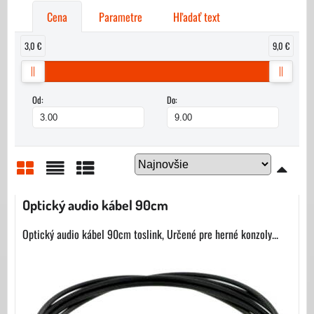
Cena
Parametre
Hľadať text
3,0 €
9,0 €
Od:
Do:
Mriežka
Zoznam
Tabuľka
Optický audio kábel 90cm
Optický audio kábel 90cm toslink, Určené pre herné konzoly...