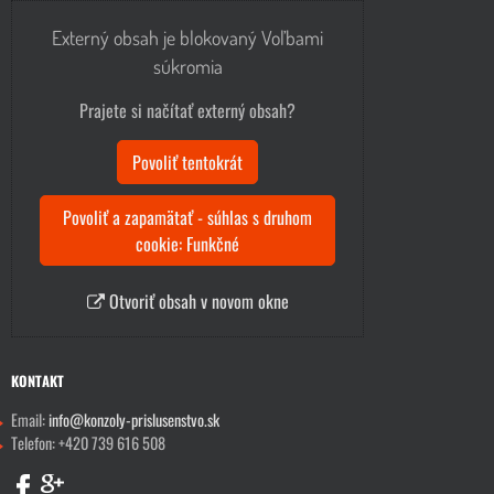
Externý obsah je blokovaný Voľbami
súkromia
Prajete si načítať externý obsah?
Povoliť tentokrát
Povoliť a zapamätať - súhlas s druhom
cookie: Funkčné
Otvoriť obsah v novom okne
KONTAKT
Email:
info@konzoly-prislusenstvo.sk
Telefon: +420 739 616 508