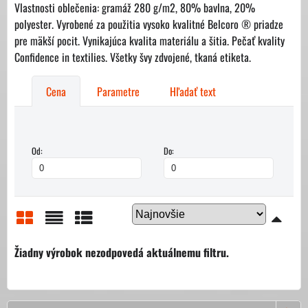
Vlastnosti oblečenia: gramáž 280 g/m2, 80% bavlna, 20%
polyester. Vyrobené za použitia vysoko kvalitné Belcoro ® priadze
pre mäkší pocit. Vynikajúca kvalita materiálu a šitia. Pečať kvality
Confidence in textilies. Všetky švy zdvojené, tkaná etiketa.
Cena
Parametre
Hľadať text
Od:
Do:
Mriežka
Zoznam
Tabuľka