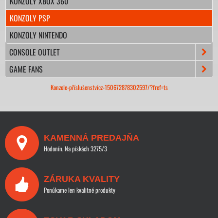
KONZOLY XBOX 360
KONZOLY PSP
KONZOLY NINTENDO
CONSOLE OUTLET
GAME FANS
Konzole-příslušenstvícz-150672878302597/?fref=ts
KAMENNÁ PREDAJŇA
Hodonín, Na pískách 3275/3
ZÁRUKA KVALITY
Ponúkame len kvalitné produkty