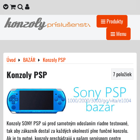
Produkty
Menu
Úvod
BAZÁR
Konzoly PSP
Konzoly PSP
7
položiek
Konzoly SONY PSP sú pred samotným odoslaním riadne testované,
tak aby zákazník dostal za každých okolností plne funčné konzolu.
Ak je to nutné, konzoly prechádzajú v našom servisnom centre