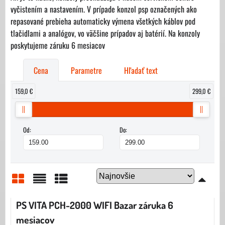
vyčistením a nastavením. V prípade konzol psp označených ako
repasované prebieha automaticky výmena všetkých káblov pod
tlačidlami a analógov, vo väčšine prípadov aj batérií. Na konzoly
poskytujeme záruku 6 mesiacov
Cena
Parametre
Hľadať text
159,0 €
299,0 €
Od:
Do:
Mriežka
Zoznam
Tabuľka
PS VITA PCH-2000 WIFI Bazar záruka 6
mesiacov