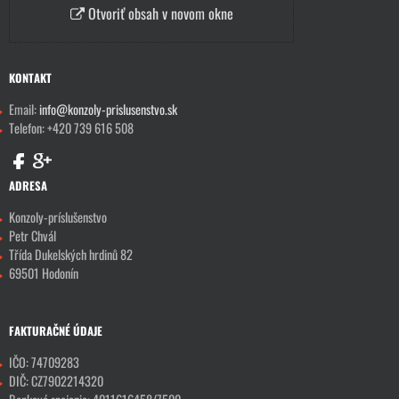
Otvoriť obsah v novom okne
KONTAKT
Email:
info@konzoly-prislusenstvo.sk
Telefon: +420 739 616 508
ADRESA
Konzoly-príslušenstvo
Petr Chvál
Třída Dukelských hrdinů 82
69501 Hodonín
FAKTURAČNÉ ÚDAJE
IČO: 74709283
DIČ: CZ7902214320