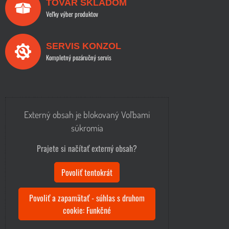
TOVAR SKLADOM
Veľky výber produktov
SERVIS KONZOL
Kompletný pozáručný servis
Externý obsah je blokovaný Voľbami
súkromia
Prajete si načítať externý obsah?
Povoliť tentokrát
Povoliť a zapamätať - súhlas s druhom
cookie: Funkčné