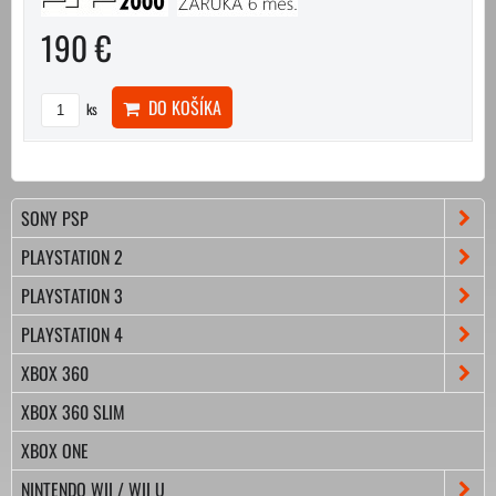
190 €
DO KOŠÍKA
ks
SONY PSP
PLAYSTATION 2
PLAYSTATION 3
PLAYSTATION 4
XBOX 360
XBOX 360 SLIM
XBOX ONE
NINTENDO WII / WII U