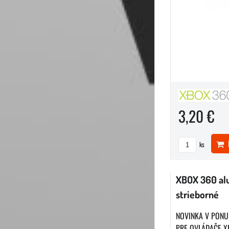
3,20 €
D
ks
XBOX 360 alu
strieborné
NOVINKA V PONU
PRE OVLÁDAČE XB