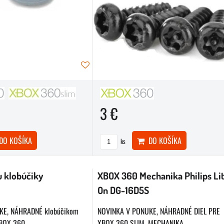
3 €
O KOŠÍKA
DO KOŠÍKA
ks
 klobúčiky
XBOX 360 Mechanika Philips Li
On DG-16D5S
KE, NÁHRADNÉ klobúčikom
NOVINKA V PONUKE, NÁHRADNÉ DIEL PRE
OX 360,...
XBOX 360 SLIM, MECHANIKA...