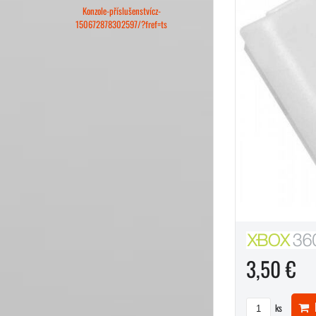
Konzole-příslušenstvícz-
150672878302597/?fref=ts
3,50 €
D
ks