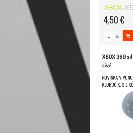
4,50 €
D
ks
XBOX 360 sil
sivé
NOVINKA V PONU
KLOBÚČIK, SILIKÓ