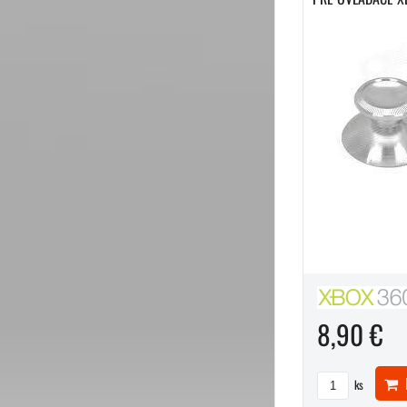
8,90 €
D
ks