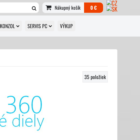
Nákupný košík
0 €
 KONZOL
SERVIS PC
VÝKUP
35
položiek