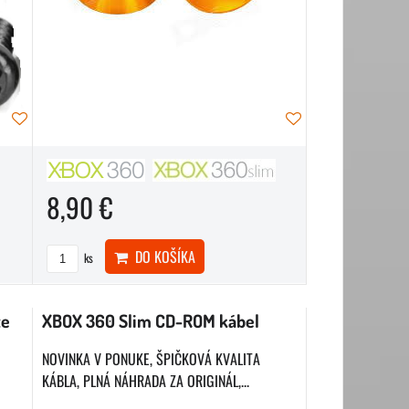
8,90 €
DO KOŠÍKA
ks
te
XBOX 360 Slim CD-ROM kábel
NOVINKA V PONUKE, ŠPIČKOVÁ KVALITA
KÁBLA, PLNÁ NÁHRADA ZA ORIGINÁL,...