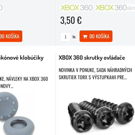
3,50 €
O KOŠÍKA
DO KOŠÍKA
ks
ikónové klobúčiky
XBOX 360 skrutky ovládače
NOVINKA V PONUKE, SADA NÁHRADNÝCH
SKRUTIEK TORX S VÝSTUPKAMI PRE...
KE, NÁVLEKY NA XBOX 360
NOVY...