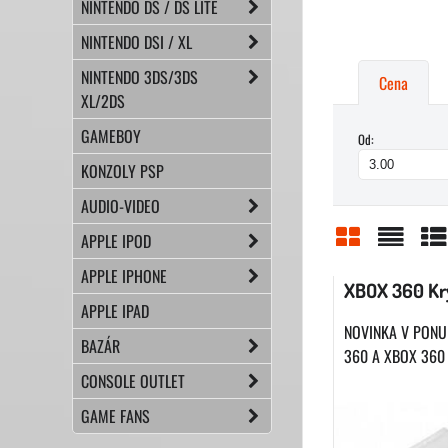
NINTENDO DS / DS LITE
NINTENDO DSI / XL
NINTENDO 3DS/3DS
Cena
XL/2DS
GAMEBOY
Od:
KONZOLY PSP
AUDIO-VIDEO
APPLE IPOD
Mriežka
Zoznam
Ta
APPLE IPHONE
XBOX 360 Kry
APPLE IPAD
NOVINKA V PONU
BAZÁR
360 A XBOX 360 S
CONSOLE OUTLET
GAME FANS