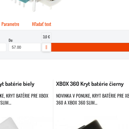
Parametre
Hľadať text
3,0 €
Do:
buľka
t batérie biely
XBOX 360 Kryt batérie čierny
KE, KRYT BATÉRIE PRE XBOX
NOVINKA V PONUKE, KRYT BATÉRIE PRE X
LIM...
360 A XBOX 360 SLIM...