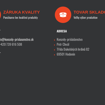
ZÁRUKA KVALITY
TOVAR SKLAD
Ponúkame len kvalitné produkty
Veľky výber produktov
T
ADRESA
fo@konzoly-prislusenstvo.sk
Konzoly-príslušenstvo
 +420 739 616 508
Petr Chvál
Třída Dukelských hrdinů 82
69501 Hodonín