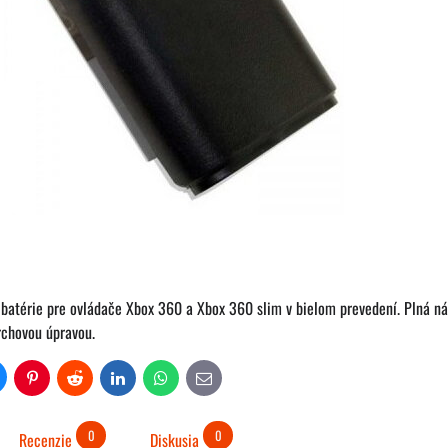
t batérie pre ovládače Xbox 360 a Xbox 360 slim v bielom prevedení. Plná n
rchovou úpravou.
uesky
Pinterest
Reddit
LinkedIn
WhatsApp
E-
mail
0
0
Recenzie
Diskusia