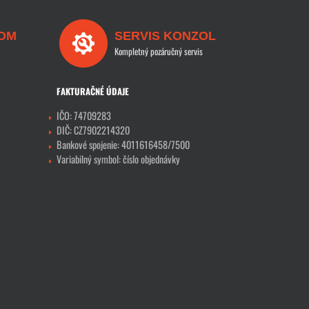
OM
SERVIS KONZOL
Kompletný pozáručný servis
FAKTURAČNÉ ÚDAJE
IČO: 74709283
DIČ: CZ7902214320
Bankové spojenie: 4011616458/7500
Variabilný symbol: číslo objednávky