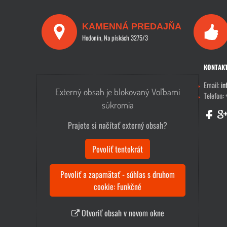
KAMENNÁ PREDAJŇA
Hodonín, Na pískách 3275/3
KONTAK
Email:
in
Externý obsah je blokovaný Voľbami
Telefon:
súkromia
Prajete si načítať externý obsah?
Povoliť tentokrát
Povoliť a zapamätať - súhlas s druhom
cookie: Funkčné
Otvoriť obsah v novom okne