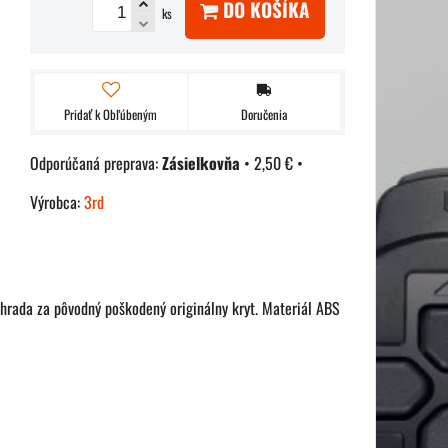
DO KOŠÍKA
ks
Pridať k Obľúbeným
Doručenia
Zásielkovňa
•
2,50 €
•
Výrobca:
3rd
áhrada za pôvodný poškodený originálny kryt. Materiál ABS