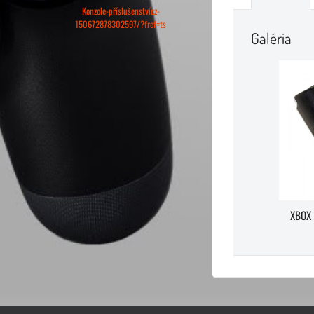
Konzole-příslušenstvícz-
150672878302597/?fref=ts
Galéria
XBOX 