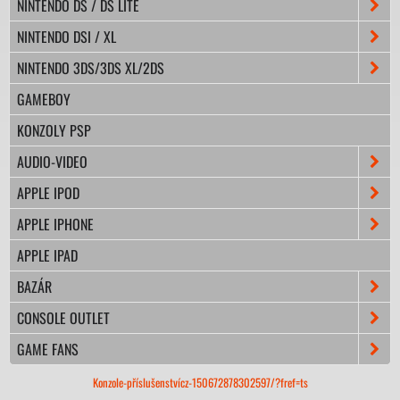
NINTENDO DS / DS LITE
NINTENDO DSI / XL
NINTENDO 3DS/3DS XL/2DS
GAMEBOY
KONZOLY PSP
AUDIO-VIDEO
APPLE IPOD
APPLE IPHONE
APPLE IPAD
BAZÁR
CONSOLE OUTLET
GAME FANS
Konzole-příslušenstvícz-150672878302597/?fref=ts