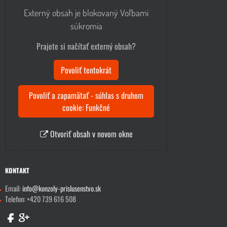
Externý obsah je blokovaný Voľbami
súkromia
Prajete si načítať externý obsah?
Povoliť tentokrát
Povoliť a zapamätať - súhlas s druhom
cookie: Funkčné
Otvoriť obsah v novom okne
KONTAKT
Email:
info@konzoly-prislusenstvo.sk
Telefon: +420 739 616 508