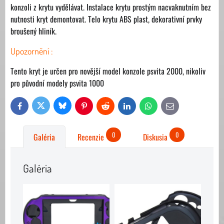
konzoli z krytu vydělávat. Instalace krytu prostým nacvaknutním bez
nutnosti kryt demontovat. Telo krytu ABS plast, dekorativní prvky
broušený hliník.
Upozornění :
Tento kryt je určen pro novější model konzole psvita 2000, nikoliv
pro původní modely psvita 1000
Bluesky
Twitter
Facebook
Pinterest
Reddit
LinkedIn
WhatsApp
E-
mail
0
0
Galéria
Recenzie
Diskusia
Galéria