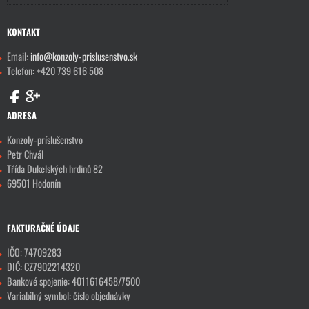
KONTAKT
Email:
info@konzoly-prislusenstvo.sk
Telefon: +420 739 616 508
ADRESA
Konzoly-príslušenstvo
Petr Chvál
Třída Dukelských hrdinů 82
69501 Hodonín
FAKTURAČNÉ ÚDAJE
IČO: 74709283
DIČ: CZ7902214320
Bankové spojenie: 4011616458/7500
Variabilný symbol: číslo objednávky