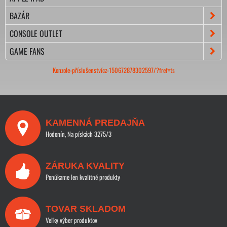
BAZÁR
CONSOLE OUTLET
GAME FANS
Konzole-příslušenstvícz-150672878302597/?fref=ts
KAMENNÁ PREDAJŇA
Hodonín, Na pískách 3275/3
ZÁRUKA KVALITY
Ponúkame len kvalitné produkty
TOVAR SKLADOM
Veľky výber produktov