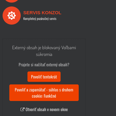
SERVIS KONZOL
Kompletný pozáručný servis
Externý obsah je blokovaný Voľbami
súkromia
Prajete si načítať externý obsah?
Povoliť tentokrát
Povoliť a zapamätať - súhlas s druhom
cookie: Funkčné
Otvoriť obsah v novom okne