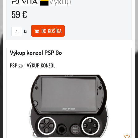
59 €
DO KOŠÍKA
ks
Výkup konzol PSP Go
PSP go - VÝKUP KONZOL