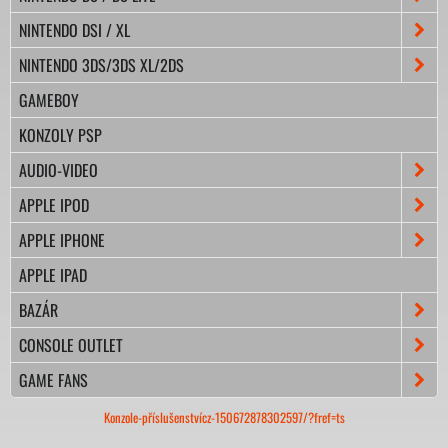
NINTENDO DSI / XL
NINTENDO 3DS/3DS XL/2DS
GAMEBOY
KONZOLY PSP
AUDIO-VIDEO
APPLE IPOD
APPLE IPHONE
APPLE IPAD
BAZÁR
CONSOLE OUTLET
GAME FANS
Konzole-příslušenstvícz-150672878302597/?fref=ts