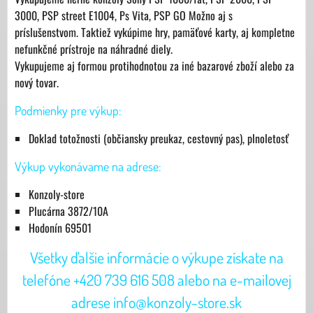
3000, PSP street E1004, Ps Vita, PSP GO Možno aj s
príslušenstvom. Taktiež vykúpime hry, pamäťové karty, aj kompletne
nefunkčné prístroje na náhradné diely.
Vykupujeme aj formou protihodnotou za iné bazarové zboží alebo za
nový tovar.
Podmienky pre výkup:
Doklad totožnosti (občiansky preukaz, cestovný pas), plnoletosť
Výkup vykonávame na adrese:
Konzoly-store
Plucárna 3872/10A
Hodonín 69501
Všetky ďalšie informácie o výkupe získate na
telefóne +420 739 616 508 alebo na e-mailovej
adrese info@konzoly-store.sk