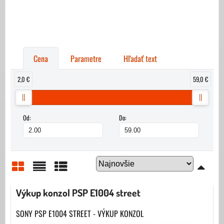
Cena
Parametre
Hľadať text
2,0 €
59,0 €
Od:
Do:
Mriežka
Zoznam
Tabuľka
Výkup konzol PSP E1004 street
SONY PSP E1004 STREET - VÝKUP KONZOL