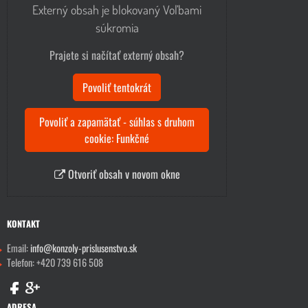
Externý obsah je blokovaný Voľbami
súkromia
Prajete si načítať externý obsah?
Povoliť tentokrát
Povoliť a zapamätať - súhlas s druhom
cookie: Funkčné
Otvoriť obsah v novom okne
KONTAKT
Email:
info@konzoly-prislusenstvo.sk
Telefon: +420 739 616 508
ADRESA