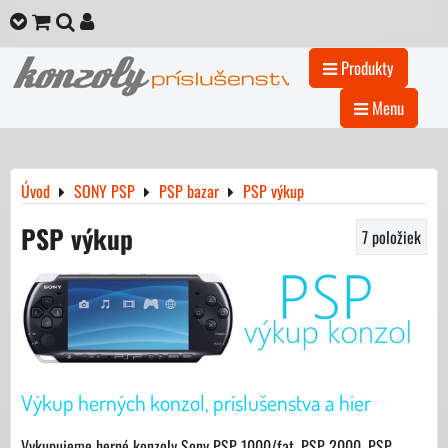
Produkty
Menu
Úvod
SONY PSP
PSP bazar
PSP výkup
PSP výkup
7
položiek
Výkup herných konzol, príslušenstva a hier
Vykupujeme herné konzoly Sony PSP 1000/fat, PSP 2000, PSP