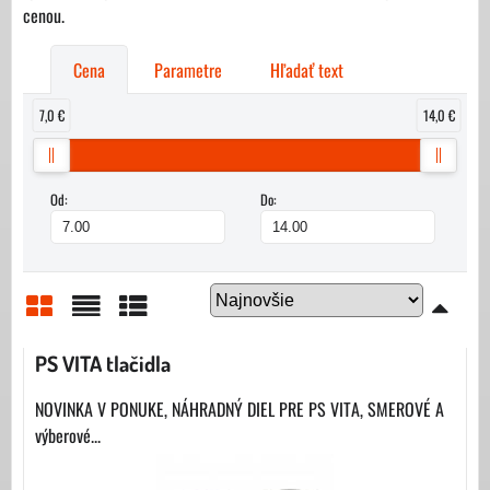
cenou.
Cena
Parametre
Hľadať text
7,0 €
14,0 €
Od:
Do:
Mriežka
Zoznam
Tabuľka
PS VITA tlačidla
NOVINKA V PONUKE, NÁHRADNÝ DIEL PRE PS VITA, SMEROVÉ A
výberové...