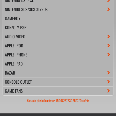
NINTENDO DSI / XL
NINTENDO 3DS/3DS XL/2DS
GAMEBOY
KONZOLY PSP
AUDIO-VIDEO
APPLE IPOD
APPLE IPHONE
APPLE IPAD
BAZÁR
CONSOLE OUTLET
GAME FANS
Konzole-příslušenstvícz-150672878302597/?fref=ts