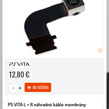
12,80 €
DO KOŠÍKA
ks
PS VITA L + R náhradné káble membrány