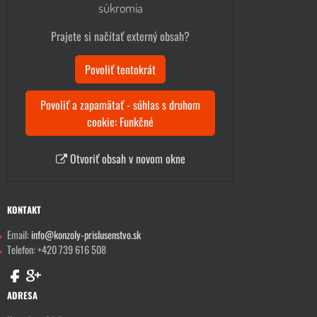
súkromia
Prajete si načítať externý obsah?
Povoliť tentokrát
Povoliť a zapamätať - súhlas s druhom
cookie: Funkčné
Otvoriť obsah v novom okne
KONTAKT
Email:
info@konzoly-prislusenstvo.sk
Telefon: +420 739 616 508
ADRESA