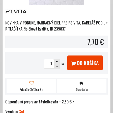
NOVINKA V PONUKE, NÁHRADNÝ DIEL PRE PS VITA, KABELÁŽ POD L +
R TLAČÍTKA, špičková kvalita, ID 239837
7,70 €
DO KOŠÍKA
ks
Pridať k Obľúbeným
Doručenia
Zásielkovňa
•
2,50 €
•
Výrobca:
3rd