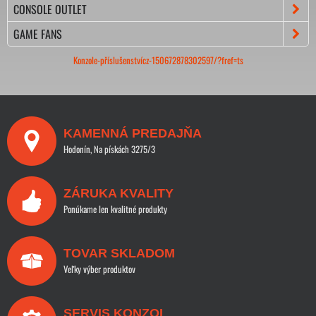
CONSOLE OUTLET
GAME FANS
Konzole-příslušenstvícz-150672878302597/?fref=ts
KAMENNÁ PREDAJŇA
Hodonín, Na pískách 3275/3
ZÁRUKA KVALITY
Ponúkame len kvalitné produkty
TOVAR SKLADOM
Veľky výber produktov
SERVIS KONZOL