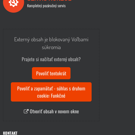
Kompletný pozáručný servis
Externý obsah je blokovaný Voľbami
súkromia
Prajete si načítať externý obsah?
Povoliť tentokrát
Povoliť a zapamätať - súhlas s druhom
cookie: Funkčné
Otvoriť obsah v novom okne
KONTAKT