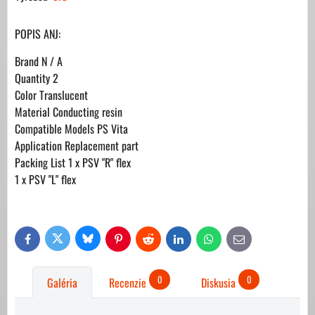
POPIS ANJ:
Brand N / A
Quantity 2
Color Translucent
Material Conducting resin
Compatible Models PS Vita
Application Replacement part
Packing List 1 x PSV "R" flex
1 x PSV "L" flex
Bluesky
Twitter
Facebook
Pinterest
Reddit
LinkedIn
WhatsApp
E-
mail
0
0
Galéria
Recenzie
Diskusia