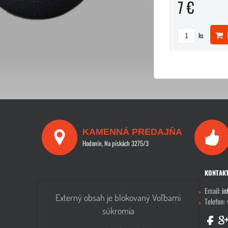
7 €
D
ks
KAMENNÁ PREDAJŇA
Hodonín, Na pískách 3275/3
KONTAK
Email:
in
Externý obsah je blokovaný Voľbami
Telefon:
súkromia