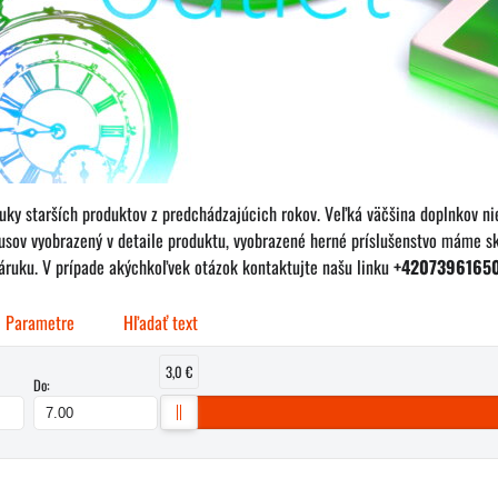
nuky starších produktov z predchádzajúcich rokov. Veľká väčšina doplnkov ni
sov vyobrazený v detaile produktu, vyobrazené herné príslušenstvo máme sk
áruku. V prípade akýchkoľvek otázok kontaktujte našu linku
+4207396165
Parametre
Hľadať text
3,0 €
Do: