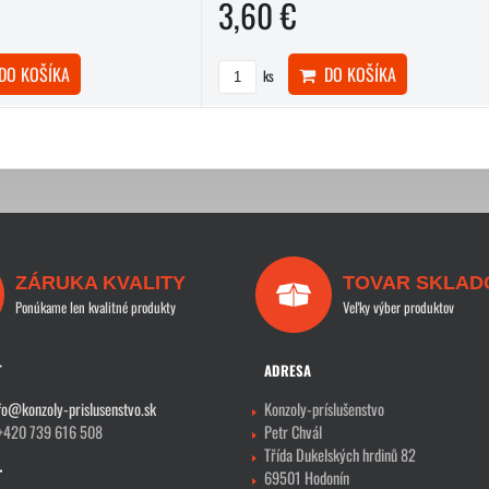
3,60 €
DO KOŠÍKA
O KOŠÍKA
ks
ZÁRUKA KVALITY
TOVAR SKLAD
Ponúkame len kvalitné produkty
Veľky výber produktov
T
ADRESA
fo@konzoly-prislusenstvo.sk
Konzoly-príslušenstvo
 +420 739 616 508
Petr Chvál
Třída Dukelských hrdinů 82
69501 Hodonín