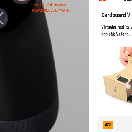
Konzole-příslušenstvícz-
Mriežka
Zoznam
Ta
150672878302597/?fref=ts
Cardboard Vi
Virtuální realita
doplněk Vašeho...
AKCE