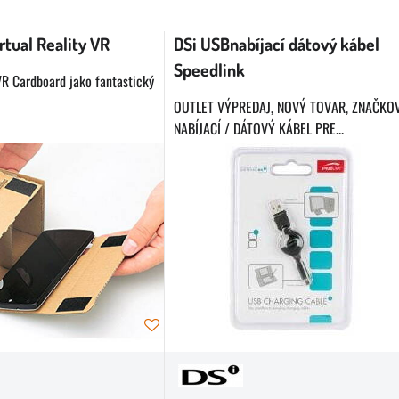
buľka
rtual Reality VR
DSi USBnabíjací dátový kábel
Speedlink
 VR Cardboard jako fantastický
OUTLET VÝPREDAJ, NOVÝ TOVAR, ZNAČKO
NABÍJACÍ / DÁTOVÝ KÁBEL PRE...