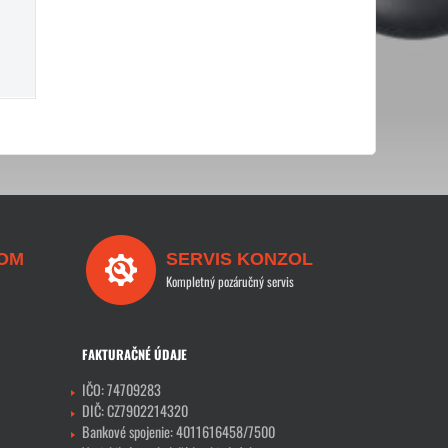
OM
SERVIS KONZOL
Kompletný pozáručný servis
FAKTURAČNÉ ÚDAJE
IČO: 74709283
DIČ: CZ7902214320
Bankové spojenie: 4011616458/7500