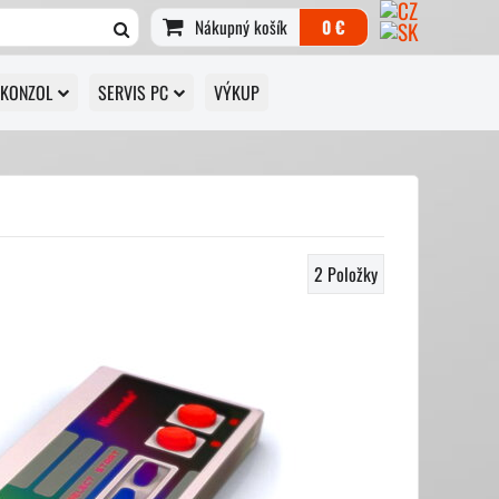
Nákupný košík
0 €
 KONZOL
SERVIS PC
VÝKUP
2
Položky