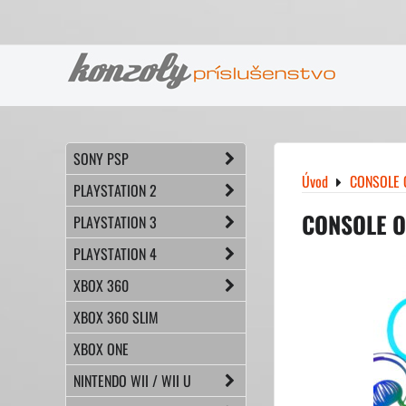
SONY PSP
Úvod
CONSOLE 
PLAYSTATION 2
CONSOLE O
PLAYSTATION 3
PLAYSTATION 4
XBOX 360
XBOX 360 SLIM
XBOX ONE
NINTENDO WII / WII U