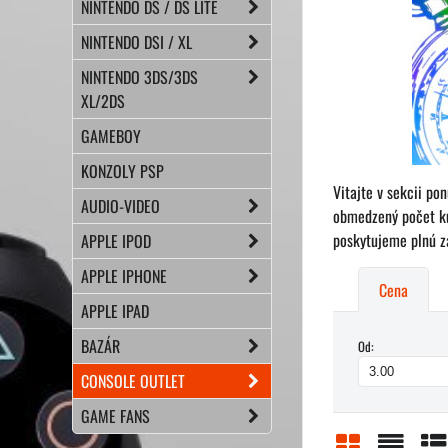
NINTENDO DS / DS LITE
NINTENDO DSI / XL
NINTENDO 3DS/3DS
XL/2DS
GAMEBOY
KONZOLY PSP
Vitajte v sekcii po
AUDIO-VIDEO
obmedzený počet ku
poskytujeme plnú z
APPLE IPOD
APPLE IPHONE
Cena
APPLE IPAD
BAZÁR
Od:
CONSOLE OUTLET
GAME FANS