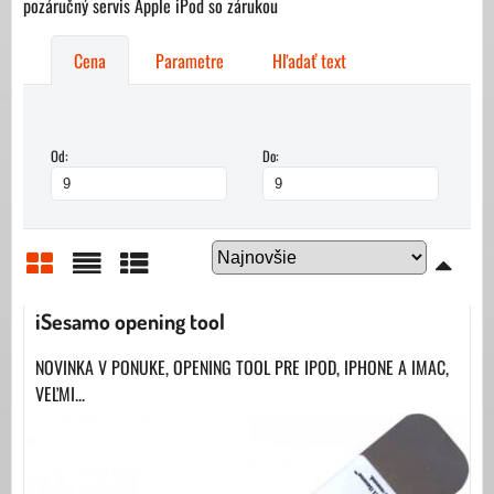
pozáručný servis Apple iPod so zárukou
Cena
Parametre
Hľadať text
Od:
Do:
Mriežka
Zoznam
Tabuľka
iSesamo opening tool
NOVINKA V PONUKE, OPENING TOOL PRE IPOD, IPHONE A IMAC,
VEĽMI...