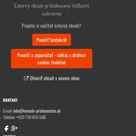
Externý obsah je blokovaný Voľbami
súkromia
Prajete si načítať externý obsah?
Povoliť tentokrát
Povoliť a zapamätať - súhlas s druhom
cookie: Funkčné
Otvoriť obsah v novom okne
KONTAKT
Email:
info@konzoly-prislusenstvo.sk
Telefon: +420 739 616 508