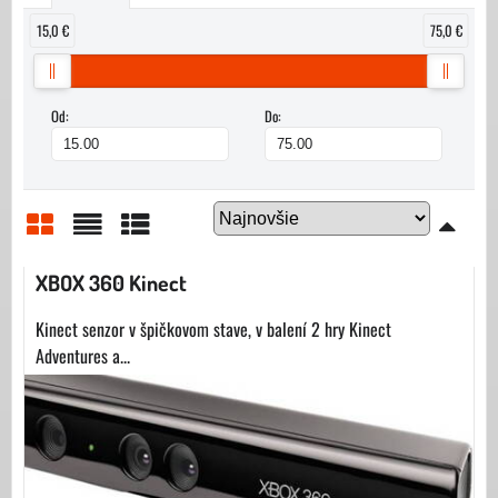
15,0 €
75,0 €
Od:
Do:
Mriežka
Zoznam
Tabuľka
XBOX 360 Kinect
Kinect senzor v špičkovom stave, v balení 2 hry Kinect
Adventures a...