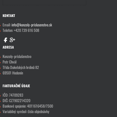
KONTAKT
Email:
info@konzoly-prislusenstvo.sk
Telefon: +420 739 616 508
ADRESA
Konzoly-príslušenstvo
Petr Chvál
Třída Dukelských hrdinů 82
69501 Hodonín
FAKTURAČNÉ ÚDAJE
IČO: 74709283
DIČ: CZ7902214320
Bankové spojenie: 4011616458/7500
Variabilný symbol: číslo objednávky