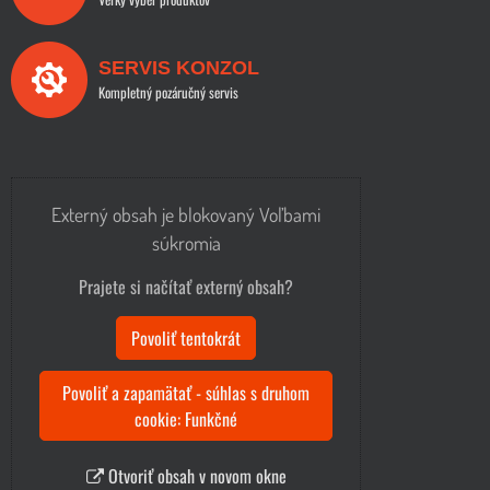
SERVIS KONZOL
Kompletný pozáručný servis
Externý obsah je blokovaný Voľbami
súkromia
Prajete si načítať externý obsah?
Povoliť tentokrát
Povoliť a zapamätať - súhlas s druhom
cookie: Funkčné
Otvoriť obsah v novom okne