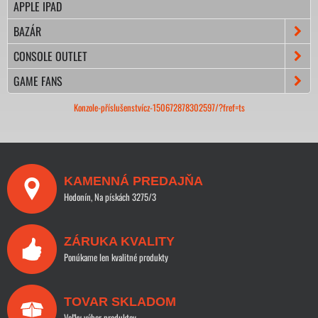
APPLE IPAD
BAZÁR
CONSOLE OUTLET
GAME FANS
Konzole-příslušenstvícz-150672878302597/?fref=ts
KAMENNÁ PREDAJŇA
Hodonín, Na pískách 3275/3
ZÁRUKA KVALITY
Ponúkame len kvalitné produkty
TOVAR SKLADOM
Veľky výber produktov