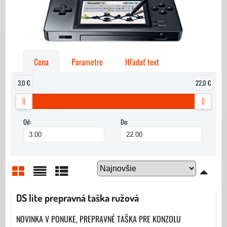
Cena
Parametre
Hľadať text
3,0 €
22,0 €
Od:
Do:
Mriežka
Zoznam
Tabuľka
DS lite prepravná taška ružová
NOVINKA V PONUKE, PREPRAVNÉ TAŠKA PRE KONZOLU