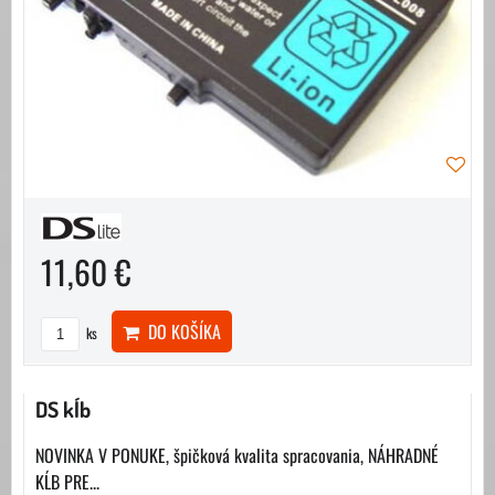
11,60 €
DO KOŠÍKA
ks
DS kĺb
NOVINKA V PONUKE, špičková kvalita spracovania, NÁHRADNÉ
KĹB PRE...