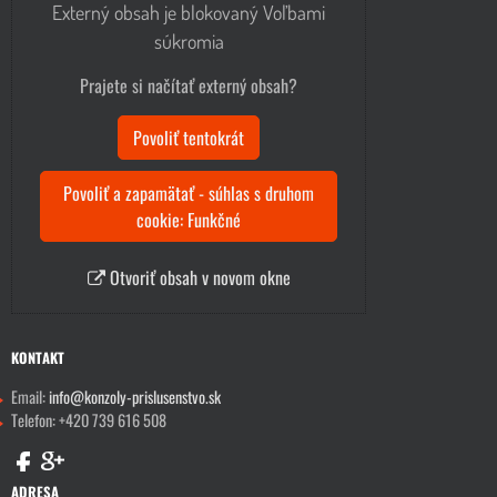
Externý obsah je blokovaný Voľbami
súkromia
Prajete si načítať externý obsah?
Povoliť tentokrát
Povoliť a zapamätať - súhlas s druhom
cookie: Funkčné
Otvoriť obsah v novom okne
KONTAKT
Email:
info@konzoly-prislusenstvo.sk
Telefon: +420 739 616 508
ADRESA