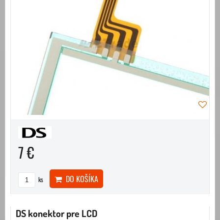
7 €
DO KOŠÍKA
ks
DS konektor pre LCD