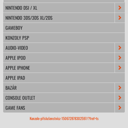
NINTENDO DSI / XL
NINTENDO 3DS/3DS XL/2DS
GAMEBOY
KONZOLY PSP
AUDIO-VIDEO
APPLE IPOD
APPLE IPHONE
APPLE IPAD
BAZÁR
CONSOLE OUTLET
GAME FANS
Konzole-příslušenstvícz-150672878302597/?fref=ts