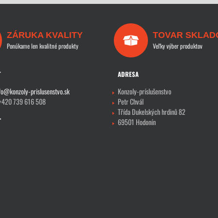
ZÁRUKA KVALITY
TOVAR SKLAD
Ponúkame len kvalitné produkty
Veľky výber produktov
T
ADRESA
fo@konzoly-prislusenstvo.sk
Konzoly-príslušenstvo
 +420 739 616 508
Petr Chvál
Třída Dukelských hrdinů 82
69501 Hodonín