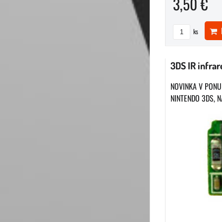
3,50 €
D
ks
3DS IR infra
NOVINKA V PONU
NINTENDO 3DS, N