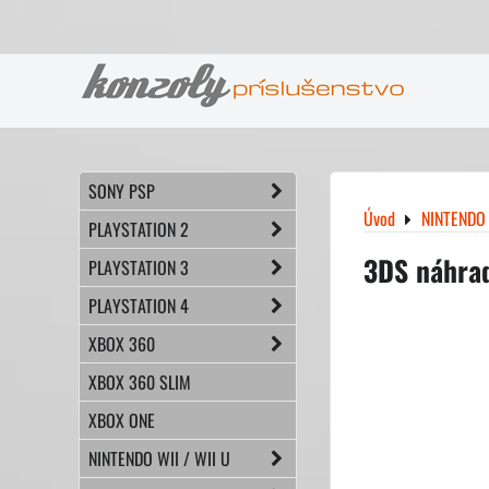
SONY PSP
Úvod
NINTENDO
PLAYSTATION 2
3DS náhrad
PLAYSTATION 3
PLAYSTATION 4
XBOX 360
XBOX 360 SLIM
XBOX ONE
NINTENDO WII / WII U