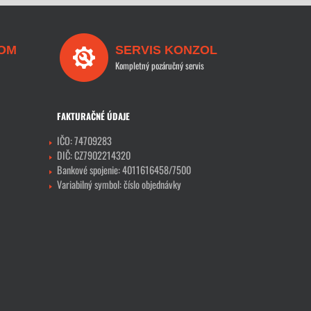
OM
SERVIS KONZOL
Kompletný pozáručný servis
FAKTURAČNÉ ÚDAJE
IČO: 74709283
DIČ: CZ7902214320
Bankové spojenie: 4011616458/7500
Variabilný symbol: číslo objednávky