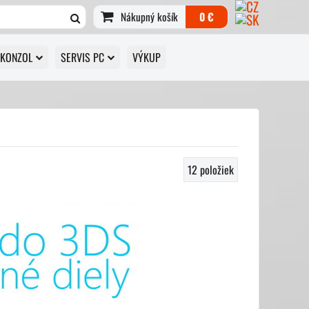
Nákupný košík
0 €
 KONZOL
SERVIS PC
VÝKUP
12
položiek