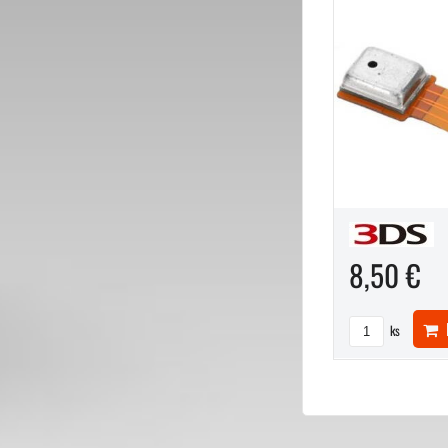
8,50 €
D
ks