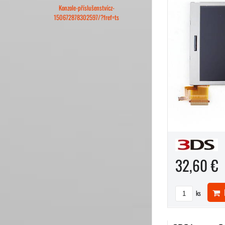
Konzole-příslušenstvícz-
150672878302597/?fref=ts
32,60 €
D
ks