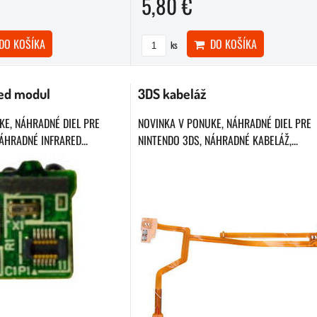
5,80 €
O KOŠÍKA
DO KOŠÍKA
ks
red modul
3DS kabeláž
KE, NÁHRADNÉ DIEL PRE
NOVINKA V PONUKE, NÁHRADNÉ DIEL PRE
ÁHRADNÉ INFRARED...
NINTENDO 3DS, NÁHRADNÉ KABELÁŽ,...