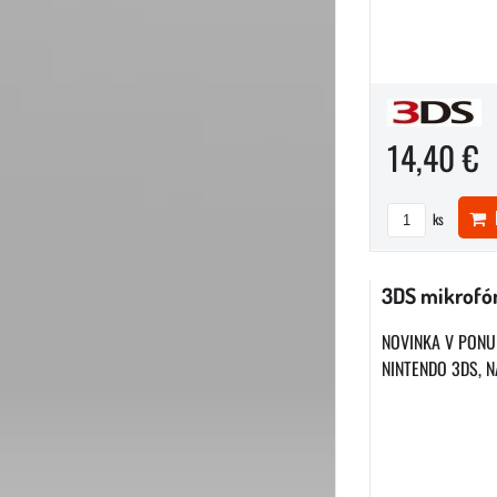
14,40 €
D
ks
3DS mikrofó
NOVINKA V PONU
NINTENDO 3DS, N