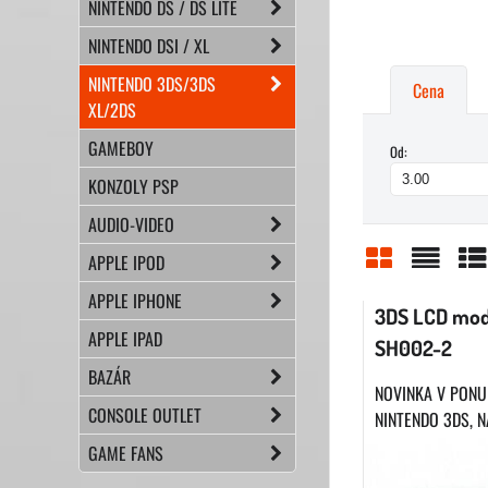
NINTENDO DS / DS LITE
NINTENDO DSI / XL
NINTENDO 3DS/3DS
Cena
XL/2DS
GAMEBOY
Od:
KONZOLY PSP
AUDIO-VIDEO
APPLE IPOD
Mriežka
Zoznam
Ta
APPLE IPHONE
3DS LCD mod
APPLE IPAD
SH002-2
BAZÁR
NOVINKA V PONU
CONSOLE OUTLET
NINTENDO 3DS, N
GAME FANS