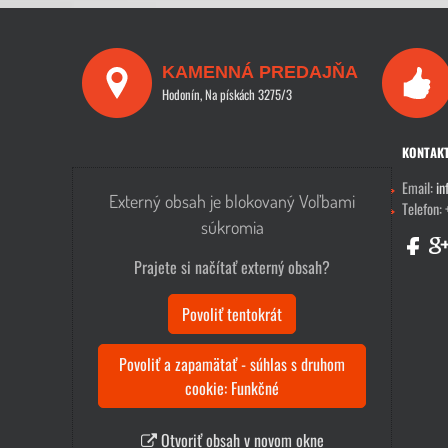
KAMENNÁ PREDAJŇA
Hodonín, Na pískách 3275/3
KONTAK
Email:
in
Externý obsah je blokovaný Voľbami
Telefon:
súkromia
Prajete si načítať externý obsah?
Povoliť tentokrát
Povoliť a zapamätať - súhlas s druhom
cookie: Funkčné
Otvoriť obsah v novom okne