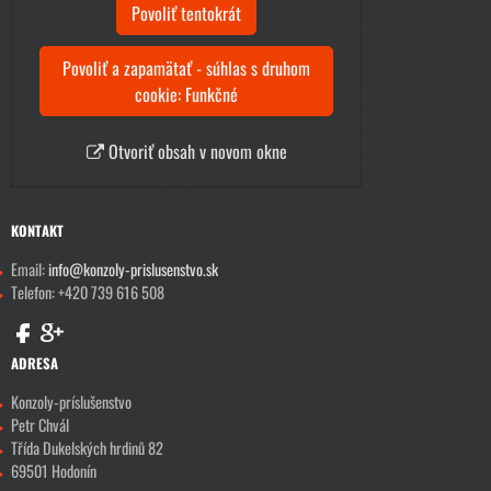
Povoliť tentokrát
Povoliť a zapamätať - súhlas s druhom
cookie: Funkčné
Otvoriť obsah v novom okne
KONTAKT
Email:
info@konzoly-prislusenstvo.sk
Telefon: +420 739 616 508
ADRESA
Konzoly-príslušenstvo
Petr Chvál
Třída Dukelských hrdinů 82
69501 Hodonín