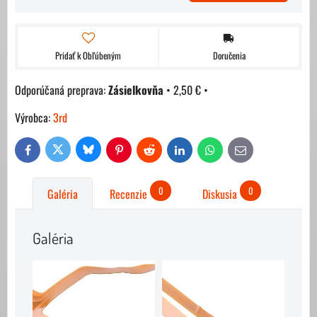
Pridať k Obľúbeným
Doručenia
Zásielkovňa
•
2,50 €
•
Výrobca:
3rd
Bluesky
Twitter
Facebook
Pinterest
Reddit
LinkedIn
WhatsApp
E-
mail
0
0
Galéria
Recenzie
Diskusia
Galéria