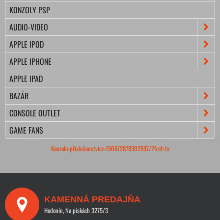
KONZOLY PSP
AUDIO-VIDEO
APPLE IPOD
APPLE IPHONE
APPLE IPAD
BAZÁR
CONSOLE OUTLET
GAME FANS
Konzole-příslušenstvícz-150672878302597/?fref=ts
KAMENNÁ PREDAJŇA
Hodonín, Na pískách 3275/3