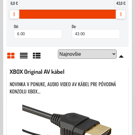
6,0 €
43,0 €
Od:
Do:
Mriežka
Zoznam
Tabuľka
XBOX Original AV kábel
NOVINKA V PONUKE, AUDIO VIDEO AV KÁBEL PRE PÓVODNÁ
KONZOLU XBOX...