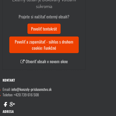
súkromia
Prajete si načítať externý obsah?
Povoliť tentokrát
Povoliť a zapamätať - súhlas s druhom
cookie: Funkčné
Otvoriť obsah v novom okne
KONTAKT
Email:
info@konzoly-prislusenstvo.sk
Telefon: +420 739 616 508
ADRESA