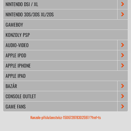
NINTENDO DSI / XL
NINTENDO 3DS/3DS XL/2DS
GAMEBOY
KONZOLY PSP
AUDIO-VIDEO
APPLE IPOD
APPLE IPHONE
APPLE IPAD
BAZÁR
CONSOLE OUTLET
GAME FANS
Konzole-příslušenstvícz-150672878302597/?fref=ts