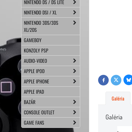
NINTENDO DS / DS LITE
NINTENDO DSI / XL
NINTENDO 3DS/3DS
XL/2DS
GAMEBOY
KONZOLY PSP
AUDIO-VIDEO
APPLE IPOD
APPLE IPHONE
Bl
Twitter
Facebook
APPLE IPAD
Galéria
BAZÁR
CONSOLE OUTLET
Galéria
GAME FANS