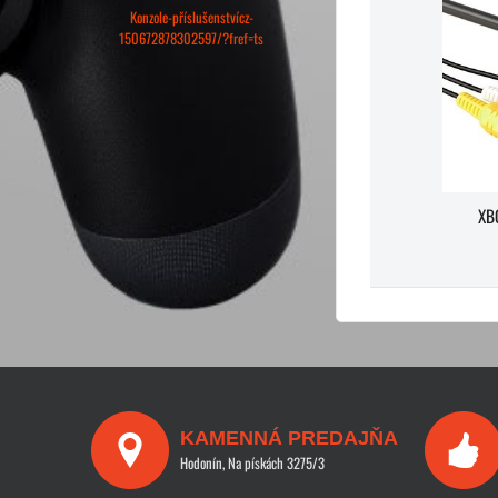
Konzole-příslušenstvícz-
150672878302597/?fref=ts
XB
KAMENNÁ PREDAJŇA
Hodonín, Na pískách 3275/3