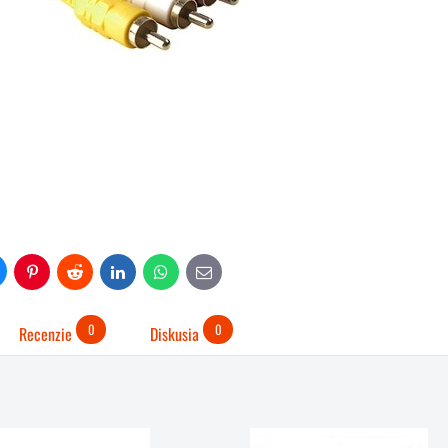
uesky
Pinterest
Reddit
LinkedIn
WhatsApp
E-
mail
0
0
Recenzie
Diskusia