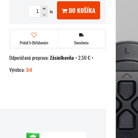
DO KOŠÍKA
ks
Pridať k Obľúbeným
Doručenia
Zásielkovňa
•
2,50 €
•
Výrobca:
3rd