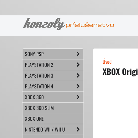
SONY PSP
Úvod
PLAYSTATION 2
XBOX Origi
PLAYSTATION 3
PLAYSTATION 4
XBOX 360
XBOX 360 SLIM
XBOX ONE
NINTENDO WII / WII U