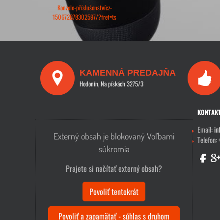
Konzole-příslušenstvícz-
150672878302597/?fref=ts
KAMENNÁ PREDAJŇA
Hodonín, Na pískách 3275/3
KONTAK
Email:
in
Externý obsah je blokovaný Voľbami
Telefon:
súkromia
Prajete si načítať externý obsah?
Povoliť tentokrát
Povoliť a zapamätať - súhlas s druhom