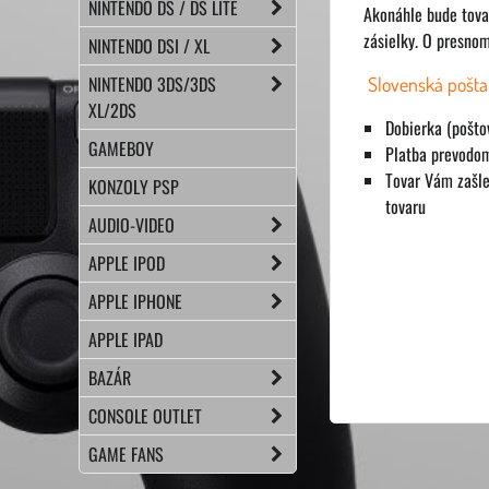
NINTENDO DS / DS LITE
Akonáhle bude tova
zásielky. O presno
NINTENDO DSI / XL
NINTENDO 3DS/3DS
Slovenská pošta 
XL/2DS
Dobierka (pošto
GAMEBOY
Platba prevodom
Tovar Vám zašle
KONZOLY PSP
tovaru
AUDIO-VIDEO
APPLE IPOD
APPLE IPHONE
APPLE IPAD
BAZÁR
CONSOLE OUTLET
GAME FANS