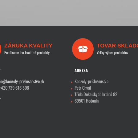
ZÁRUKA KVALITY
TOVAR SKLAD
Ponúkame len kvalitné produkty
Veľky výber produktov
T
ADRESA
fo@konzoly-prislusenstvo.sk
Konzoly-príslušenstvo
 +420 739 616 508
Petr Chvál
Třída Dukelských hrdinů 82
69501 Hodonín