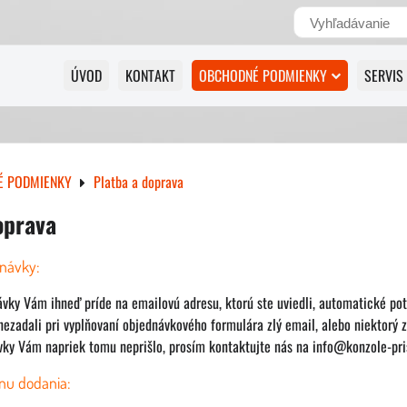
ÚVOD
KONTAKT
OBCHODNÉ PODMIENKY
SERVIS
É PODMIENKY
Platba a doprava
oprava
dnávky:
ávky Vám ihneď príde na emailovú adresu, ktorú ste uviedli, automatické po
 nezadali pri vyplňovaní objednávkového formulára zlý email, alebo niektorý 
vky Vám napriek tomu neprišlo, prosím kontaktujte nás na info@konzole-pr
nu dodania: