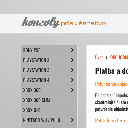
SONY PSP
Úvod
OBCHODN
PLAYSTATION 2
Platba a d
PLAYSTATION 3
PLAYSTATION 4
Potvrdenie obje
XBOX 360
Po odoslaní objedn
XBOX 360 SLIM
skontrolujte či ste
potvrdenie objedná
XBOX ONE
NINTENDO WII / WII U
Potvrdenie termí