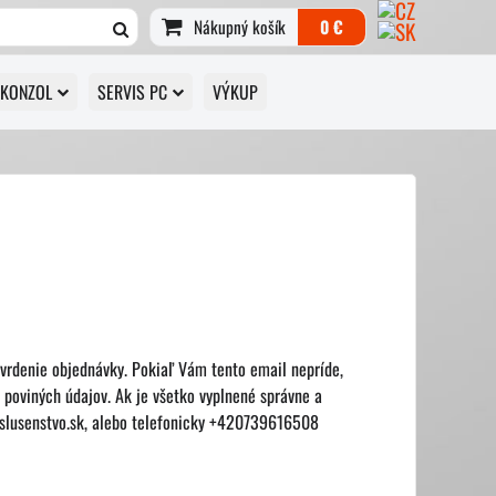
Nákupný košík
0 €
 KONZOL
SERVIS PC
VÝKUP
tvrdenie objednávky. Pokiaľ Vám tento email nepríde,
z poviných údajov. Ak je všetko vyplnené správne a
islusenstvo.sk, alebo telefonicky +420739616508