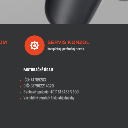
OM
SERVIS KONZOL
Kompletný pozáručný servis
FAKTURAČNÉ ÚDAJE
IČO: 74709283
DIČ: CZ7902214320
Bankové spojenie: 4011616458/7500
Variabilný symbol: číslo objednávky