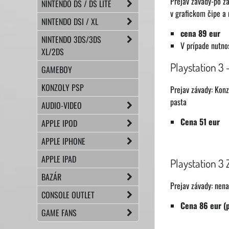
Prejav závady-po za
NINTENDO DS / DS LITE
v grafickom čipe a 
NINTENDO DSI / XL
cena 89 eur
NINTENDO 3DS/3DS
V prípade nutno
XL/2DS
Playstation 3
GAMEBOY
KONZOLY PSP
Prejav závady: Konz
pasta
AUDIO-VIDEO
Cena 51 eur
APPLE IPOD
APPLE IPHONE
APPLE IPAD
Playstation 3
BAZÁR
Prejav závady: nena
CONSOLE OUTLET
Cena 86 eur (
GAME FANS