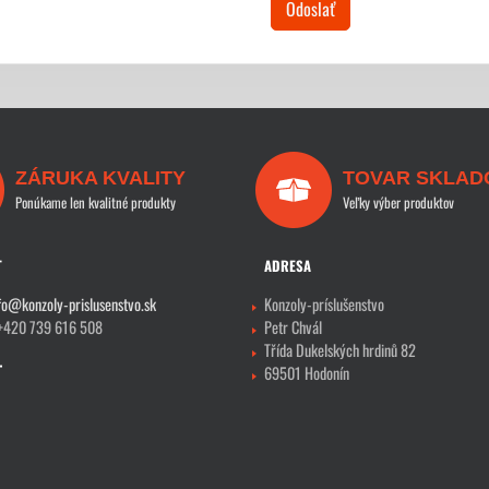
Odoslať
ZÁRUKA KVALITY
TOVAR SKLAD
Ponúkame len kvalitné produkty
Veľky výber produktov
T
ADRESA
fo@konzoly-prislusenstvo.sk
Konzoly-príslušenstvo
 +420 739 616 508
Petr Chvál
Třída Dukelských hrdinů 82
69501 Hodonín