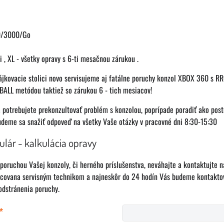
0/3000/Go
 , XL - všetky opravy s 6-ti mesačnou zárukou .
ájkovacie stolici novo servisujeme aj fatálne poruchy konzol XBOX 360 s R
 REBALL metódou taktiež so zárukou 6 - tich mesiacov!
a potrebujete prekonzultovať problém s konzolou, poprípade poradiť ako postu
me sa snažiť odpoveď na všetky Vaše otázky v pracovné dni 8:30-15:30
ulár - kalkulácia opravy
poruchou Vašej konzoly, či herného príslušenstva, neváhajte a kontaktujte 
covana servisným technikom a najneskôr do 24 hodín Vás budeme kontaktov
odstránenia poruchy.
*