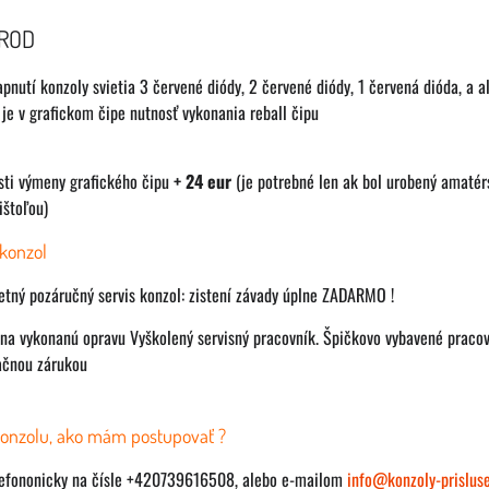
RROD
apnutí konzoly svietia 3 červené diódy, 2 červené diódy, 1 červená dióda, a 
je v grafickom čipe nutnosť vykonania reball čipu
sti výmeny grafického čipu
+ 24 eur
(je potrebné len ak bol urobený amatér
ištoľou)
konzol
ný pozáručný servis konzol: zistení závady úplne ZADARMO !
na vykonanú opravu Vyškolený servisný pracovník. Špičkovo vybavené praco
ačnou zárukou
nzolu, ako mám postupovať ?
lefononicky na čísle +420739616508, alebo e-mailom
info@konzoly-prisluse