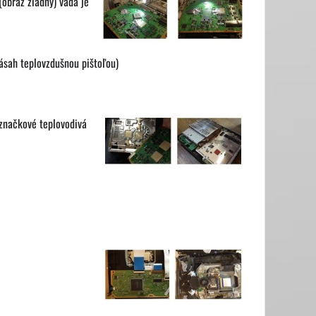
(obraz žiadny) vada je
ásah teplovzdušnou pištoľou)
 značkové teplovodivá