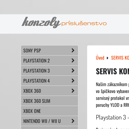
SONY PSP
Úvod
SERVIS K
PLAYSTATION 2
SERVIS KO
PLAYSTATION 3
PLAYSTATION 4
Našim zákazníkom p
XBOX 360
vo špičkovo vybave
servisný protokol 
XBOX 360 SLIM
poruchy YLOD a RROD
XBOX ONE
Playstation 3
NINTENDO WII / WII U