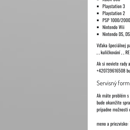
Playstation 3
Playstation 2
PSP 1000/200
Nintendo Wii
Nintendo DS, DSi
Vďaka špeciálnej p
, , kuličkování , ,
Ak si neviete rady 
+420739616508 bude
Servisný form
Ak máte problém s 
bude okamžite spra
prípadne možnosti 
meno a priezvisko: