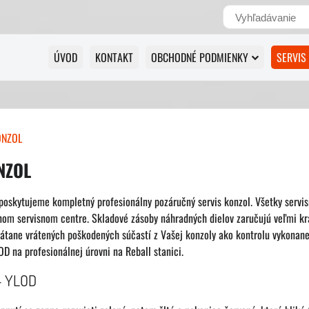
ÚVOD
KONTAKT
OBCHODNÉ PODMIENKY
SERVIS
ONZOL
NZOL
oskytujeme kompletný profesionálny pozáručný servis konzol. Všetky servi
nom servisnom centre. Skladové zásoby náhradných dielov zaručujú veľmi kr
vrátane vrátených poškodených súčastí z Vašej konzoly ako kontrolu vykonan
 na profesionálnej úrovni na Reball stanici.
 - YLOD