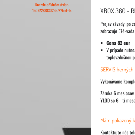
Konzole-příslušenstvícz-
XBOX 360 - 
150672878302597/?fref=ts
Prejav závady: po z
zobrazuje E74-vada 
Cena 82 eur
V prípade nutno
teplovzdušnou p
SERVIS herných 
Vykonávame komplet
Záruka 6 mesiacov 
YLOD so 6 - ti mes
Mám pokazený ko
Kontaktujte nás te