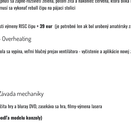
pnutí sa zapne-rozsvieti zelená, potom žltá a nakoniec červená, ktorá bliká 
musí sa vykonať reball čipu na pájaci stolici
sti výmeny RISC čipu
+ 39 eur
(je potrebné len ak bol urobený amatérsky z
 - Overheating
ola sa vypína, veľmi hlučný prejav ventilátora - vyčistenie a aplikácie novej
 Závada mechaniky
číta hry a bluray DVD, zasekáva sa hra, filmy-výmena lasera
podľa modelu konzoly)