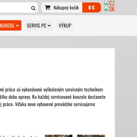
Nákupný košík
0 €
 KONZOL
SERVIS PC
VÝKUP
sné práce sú vykonávané vyškoleným servisným technikom
átku dobu opravy. Ku každej servisované konzole dostanete
ej práce. Vďaka novo vybavené prevádzke servisujeme