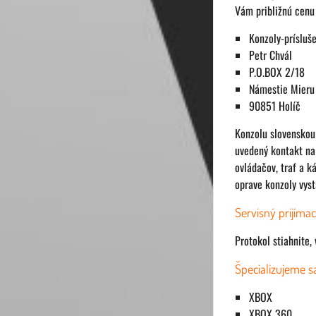
Vám približnú cenu 
Konzoly-prísluš
Petr Chvál
P.O.BOX 2/18
Námestie Mieru
90851 Holíč
Konzolu slovenskou 
uvedený kontakt na 
ovládačov, traf a 
oprave konzoly vys
Servisný prijímac
Protokol stiahnite, 
Špecializujeme s
XBOX
XBOX 360