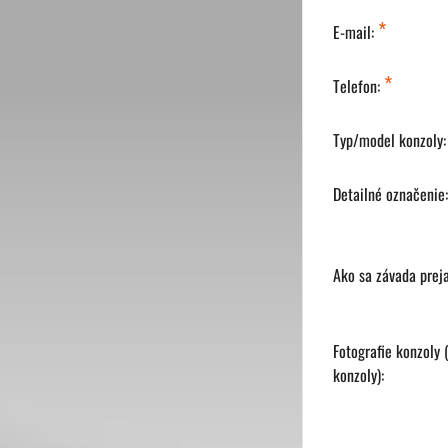
*
E-mail:
*
Telefon:
Typ/model konzoly
Detailné označenie
Ako sa závada prej
Fotografie konzoly (
konzoly):