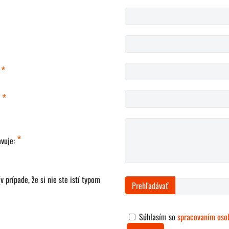
*
:
*
:
*
avuje:
v prípade, že si nie ste istí typom
Súhlasím so
spracovaním oso