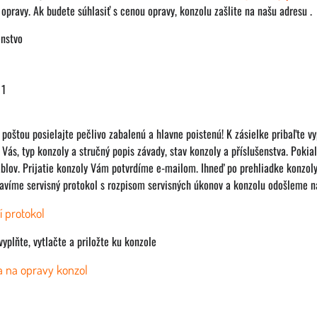
opravy. Ak budete súhlasiť s cenou opravy, konzolu zašlite na našu adresu .
enstvo
 1
poštou posielajte pečlivo zabalenú a hlavne poistenú! K zásielke pribaľte vyp
Vás, typ konzoly a stručný popis závady, stav konzoly a příslušenstva. Pokial 
káblov. Prijatie konzoly Vám potvrdíme e-mailom. Ihneď po prehliadke konzo
tavíme servisný protokol s rozpisom servisných úkonov a konzolu odošleme n
í protokol
vyplňte, vytlačte a priložte ku konzole
a na opravy konzol