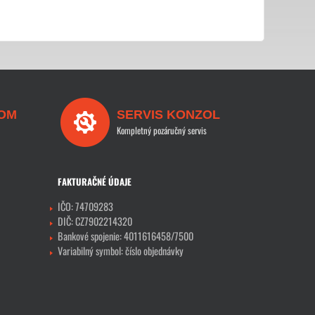
OM
SERVIS KONZOL
Kompletný pozáručný servis
FAKTURAČNÉ ÚDAJE
IČO: 74709283
DIČ: CZ7902214320
Bankové spojenie: 4011616458/7500
Variabilný symbol: číslo objednávky