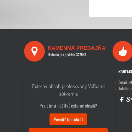
KAMENNÁ PREDAJŇA
Hodonín, Na pískách 3275/3
KONTAK
Email:
in
Externý obsah je blokovaný Voľbami
Telefon:
súkromia
Prajete si načítať externý obsah?
Povoliť tentokrát