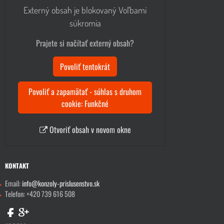
Externý obsah je blokovaný Voľbami
súkromia
Prajete si načítať externý obsah?
Povoliť tentokrát
Povoliť a zapamätať - súhlas s druhom
cookie: Funkčné
Otvoriť obsah v novom okne
KONTAKT
Email:
info@konzoly-prislusenstvo.sk
Telefon: +420 739 616 508