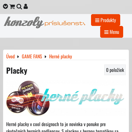
Produkty
Menu
Úvod
GAME FANS
Herné placky
Placky
0
položiek
Herné placky v cool designoch to je novinka v ponuke pre
skutočných herných nadšencov. S plackou s hernou tematikou sa