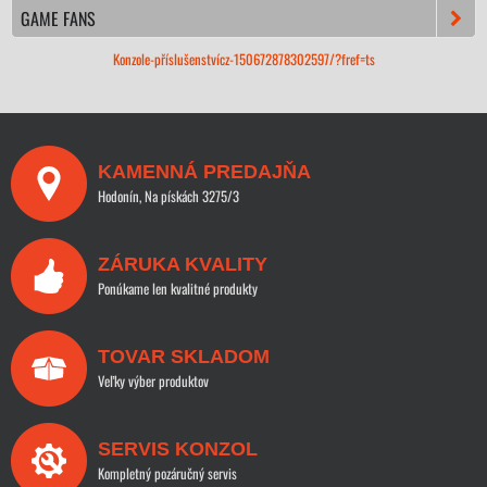
GAME FANS
Konzole-příslušenstvícz-150672878302597/?fref=ts
KAMENNÁ PREDAJŇA
Hodonín, Na pískách 3275/3
ZÁRUKA KVALITY
Ponúkame len kvalitné produkty
TOVAR SKLADOM
Veľky výber produktov
SERVIS KONZOL
Kompletný pozáručný servis