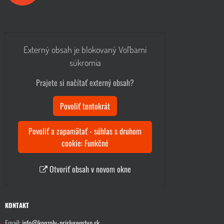
Externý obsah je blokovaný Voľbami
súkromia
Prajete si načítať externý obsah?
Povoliť tentokrát
Povoliť a zapamätať - súhlas s druhom
cookie: Funkčné
Otvoriť obsah v novom okne
KONTAKT
Email:
info@konzoly-prislusenstvo.sk