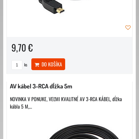
9,70 €
DO KOŠÍKA
ks
AV kábel 3-RCA dĺžka 5m
NOVINKA V PONUKE, VEĽMI KVALITNÉ AV 3-RCA KÁBEL, dĺžka
kábla 5 M,...