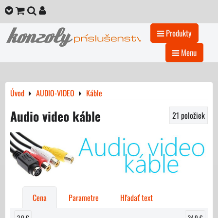
Produkty
Menu
Úvod
AUDIO-VIDEO
Káble
Audio video káble
21
položiek
Cena
Parametre
Hľadať text
2,0 €
34,0 €