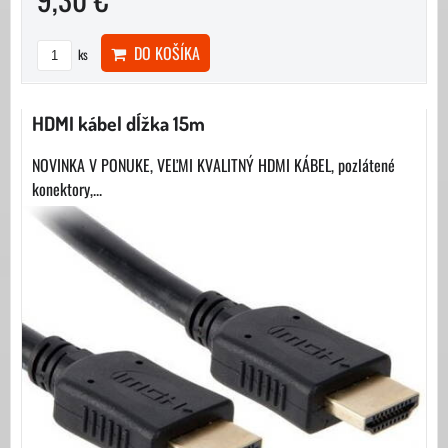
DO KOŠÍKA
ks
HDMI kábel dĺžka 15m
NOVINKA V PONUKE, VEĽMI KVALITNÝ HDMI KÁBEL, pozlátené
konektory,...