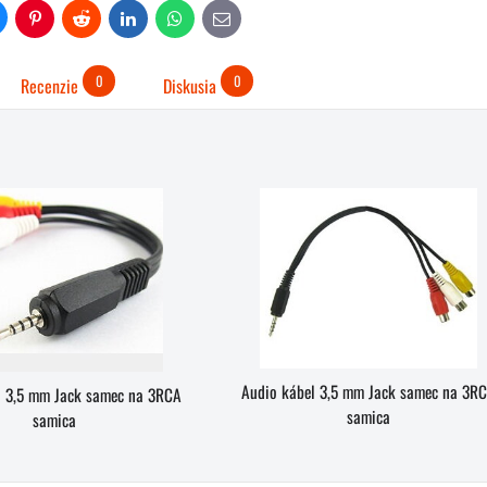
uesky
Pinterest
Reddit
LinkedIn
WhatsApp
E-
mail
0
0
Recenzie
Diskusia
Audio kábel 3,5 mm Jack samec na 3R
l 3,5 mm Jack samec na 3RCA
samica
samica