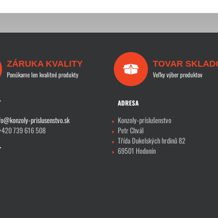
ZÁRUKA KVALITY
TOVAR SKLAD
Ponúkame len kvalitné produkty
Veľky výber produktov
T
ADRESA
fo@konzoly-prislusenstvo.sk
Konzoly-príslušenstvo
 +420 739 616 508
Petr Chvál
Třída Dukelských hrdinů 82
69501 Hodonín