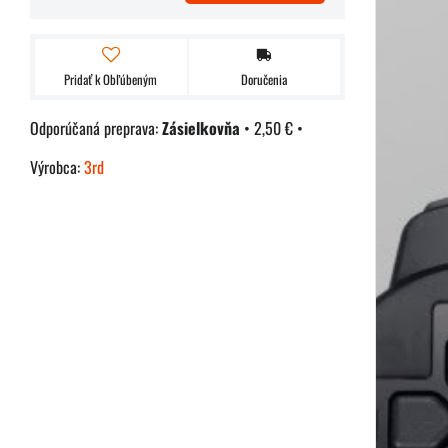
Pridať k Obľúbeným
Doručenia
Zásielkovňa
•
2,50 €
•
Výrobca:
3rd