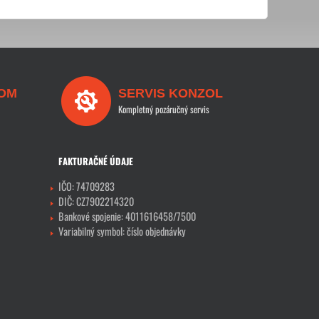
OM
SERVIS KONZOL
Kompletný pozáručný servis
FAKTURAČNÉ ÚDAJE
IČO: 74709283
DIČ: CZ7902214320
Bankové spojenie: 4011616458/7500
Variabilný symbol: číslo objednávky