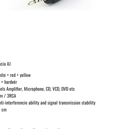
ácia AJ
ite + red + yellow
 + hardvér
ls Amplifier, Microphone, CD, VCD, DVD etc
mm / 3RCA
ti-interferencie ability and signal transmission stability
4 cm