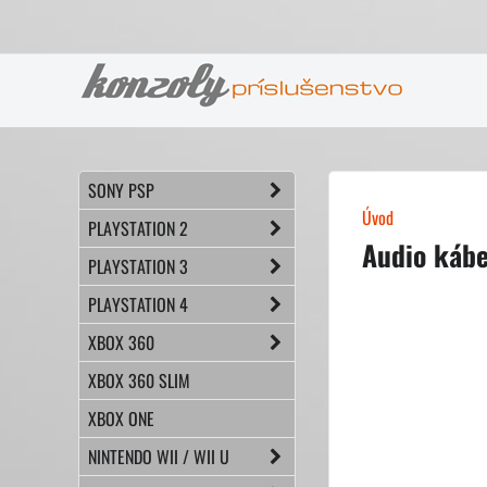
SONY PSP
Úvod
PLAYSTATION 2
Audio káb
PLAYSTATION 3
PLAYSTATION 4
XBOX 360
XBOX 360 SLIM
XBOX ONE
NINTENDO WII / WII U