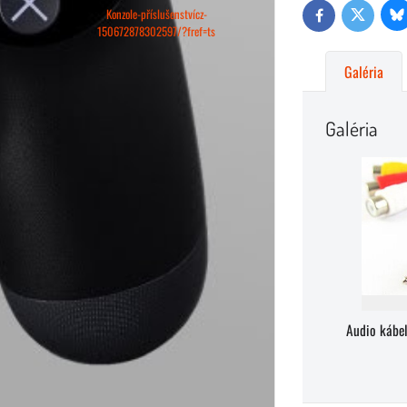
Konzole-příslušenstvícz-
Bl
Twitter
Facebook
150672878302597/?fref=ts
Galéria
Galéria
Audio kábe