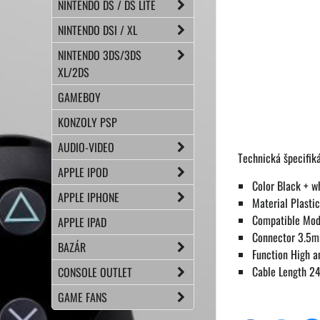
NINTENDO DS / DS LITE
NINTENDO DSI / XL
NINTENDO 3DS/3DS
XL/2DS
GAMEBOY
KONZOLY PSP
AUDIO-VIDEO
Technická špecifik
APPLE IPOD
Color Black + wh
APPLE IPHONE
Material Plastic
Compatible Mode
APPLE IPAD
Connector 3.5
BAZÁR
Function High an
Cable Length 2
CONSOLE OUTLET
GAME FANS