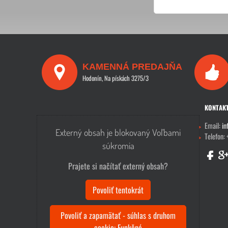
KAMENNÁ PREDAJŇA
Hodonín, Na pískách 3275/3
KONTAK
Email:
in
Externý obsah je blokovaný Voľbami
Telefon:
súkromia
Prajete si načítať externý obsah?
Povoliť tentokrát
Povoliť a zapamätať - súhlas s druhom
cookie: Funkčné