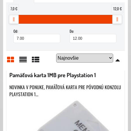
7,0 €
12,0 €
Od:
Do:
Mriežka
Zoznam
Tabuľka
Pamäťová karta 1MB pre Playstation 1
NOVINKA V PONUKE, PAMÄŤOVÁ KARTA PRE PÓVODNÚ KONZOLU
PLAYSTATION 1...