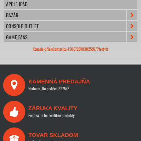
APPLE IPAD
BAZÁR
CONSOLE OUTLET
GAME FANS
Konzole-příslušenstvícz-150672878302597/?fref=ts
KAMENNÁ PREDAJŇA
Hodonín, Na pískách 3275/3
ZÁRUKA KVALITY
Ponúkame len kvalitné produkty
TOVAR SKLADOM