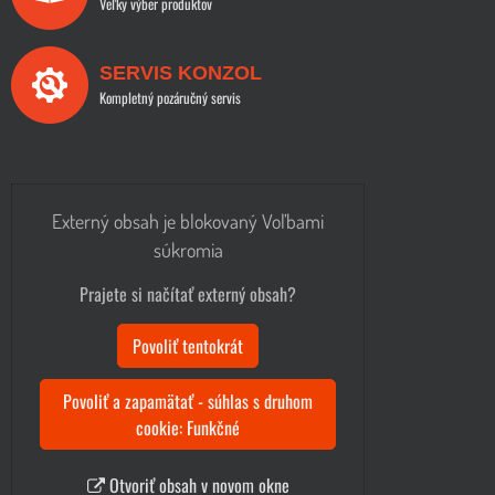
Veľky výber produktov
SERVIS KONZOL
Kompletný pozáručný servis
Externý obsah je blokovaný Voľbami
súkromia
Prajete si načítať externý obsah?
Povoliť tentokrát
Povoliť a zapamätať - súhlas s druhom
cookie: Funkčné
Otvoriť obsah v novom okne