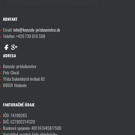
KONTAKT
Email:
info@konzoly-prislusenstvo.sk
Telefon: +420 739 616 508
ADRESA
Konzoly-príslušenstvo
Petr Chvál
Třída Dukelských hrdinů 82
69501 Hodonín
FAKTURAČNÉ ÚDAJE
IČO: 74709283
DIČ: CZ7902214320
Bankové spojenie: 4011616458/7500
Variabilný symbol: číslo objednávky