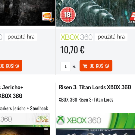
10,70 €
O KOŠÍKA
DO KOŠÍKA
ks
s Jericho+
Risen 3: Titan Lords XBOX 360
XBOX 360
XBOX 360 Risen 3: Titan Lords
arkers Jericho + Steelbook