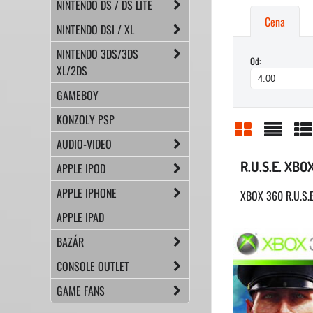
NINTENDO DS / DS LITE
Cena
NINTENDO DSI / XL
NINTENDO 3DS/3DS
Od:
XL/2DS
GAMEBOY
KONZOLY PSP
AUDIO-VIDEO
Mriežka
Zoznam
Ta
R.U.S.E. XBO
APPLE IPOD
APPLE IPHONE
XBOX 360 R.U.S.E
APPLE IPAD
BAZÁR
CONSOLE OUTLET
GAME FANS