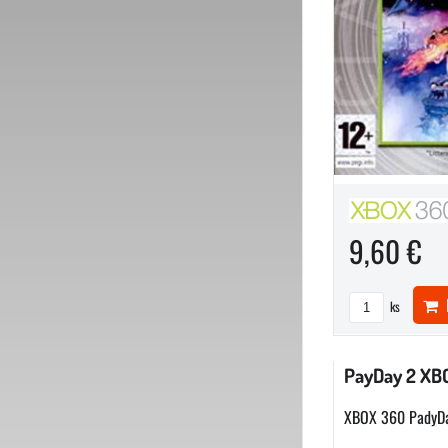
9,60 €
D
ks
PayDay 2 XB
XBOX 360 PadyD