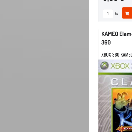
D
ks
KAMEO Eleme
360
XBOX 360 KAMEO