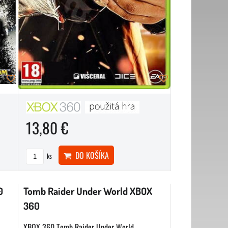
13,80 €
DO KOŠÍKA
ks
0
Tomb Raider Under World XBOX
360
XBOX 360 Tomb Raider Under World