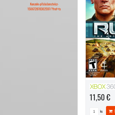
Konzole-příslušenstvícz-
150672878302597/?fref=ts
11,50 €
D
ks