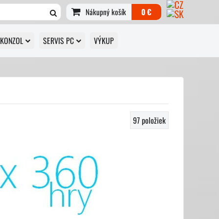
Nákupný košík
0 €
 KONZOL
SERVIS PC
VÝKUP
97
položiek