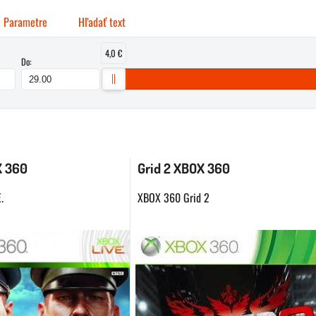
Parametre
Hľadať text
4,0 €
Do:
buľka
X 360
Grid 2 XBOX 360
.
XBOX 360 Grid 2