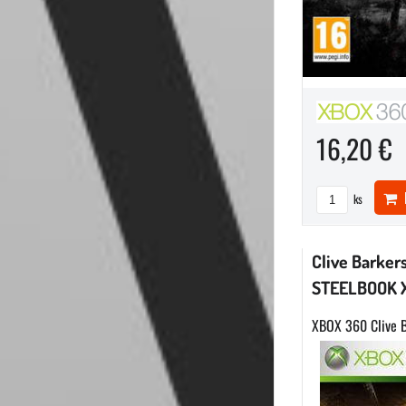
16,20 €
D
ks
Clive Barker
STEELBOOK 
XBOX 360 Clive B