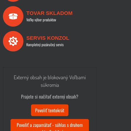
TOVAR SKLADOM
Veľky výber produktov
SERVIS KONZOL
Kompletný pozáručný servis
Externý obsah je blokovaný Voľbami
súkromia
Prajete si načítať externý obsah?
Povoliť tentokrát
Povoliť a zapamätať - súhlas s druhom