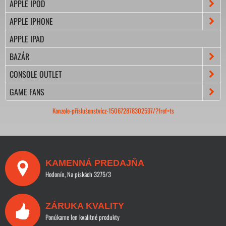
APPLE IPOD
APPLE IPHONE
APPLE IPAD
BAZÁR
CONSOLE OUTLET
GAME FANS
Konzole-příslušenstvícz-150672878302597/?fref=ts
KAMENNÁ PREDAJŇA
Hodonín, Na pískách 3275/3
ZÁRUKA KVALITY
Ponúkame len kvalitné produkty