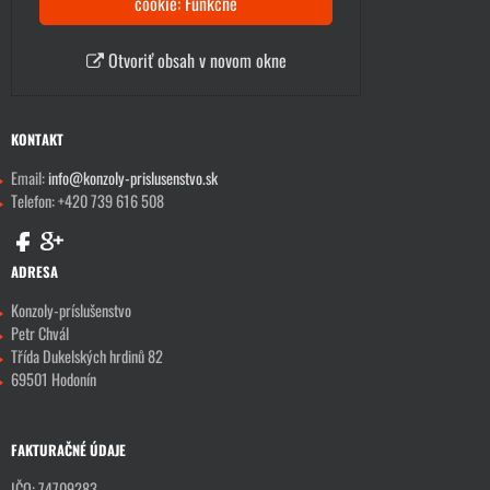
cookie: Funkčné
Otvoriť obsah v novom okne
KONTAKT
Email:
info@konzoly-prislusenstvo.sk
Telefon: +420 739 616 508
ADRESA
Konzoly-príslušenstvo
Petr Chvál
Třída Dukelských hrdinů 82
69501 Hodonín
FAKTURAČNÉ ÚDAJE
IČO: 74709283