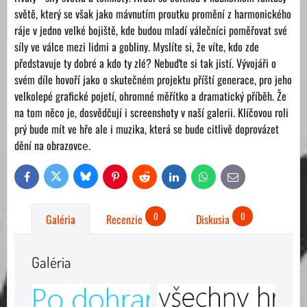
světě, který se však jako mávnutím proutku promění z harmonického
ráje v jedno velké bojiště, kde budou mladí válečníci poměřovat své
síly ve válce mezi lidmi a gobliny. Myslíte si, že víte, kdo zde
představuje ty dobré a kdo ty zlé? Nebuďte si tak jistí. Vývojáři o
svém díle hovoří jako o skutečném projektu příští generace, pro jeho
velkolepé grafické pojetí, ohromné měřítko a dramatický příběh. Že
na tom něco je, dosvědčují i screenshoty v naší galerii. Klíčovou roli
prý bude mít ve hře ale i muzika, která se bude citlivě doprovázet
dění na obrazovcе.
Bluesky
Twitter
Facebook
Pinterest
Reddit
LinkedIn
WhatsApp
E-
mail
0
0
Galéria
Recenzie
Diskusia
Galéria