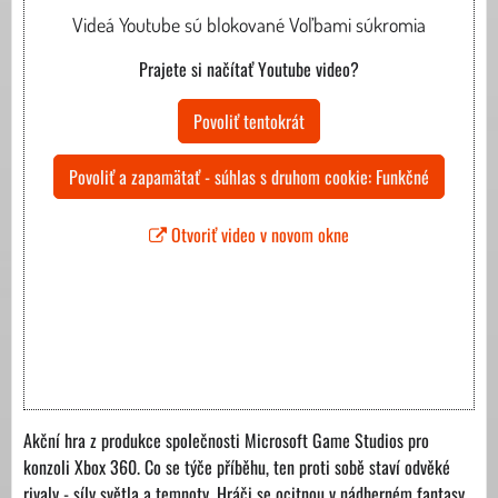
Videá Youtube sú blokované Voľbami súkromia
Prajete si načítať Youtube video?
Povoliť tentokrát
Povoliť a zapamätať - súhlas s druhom cookie: Funkčné
Otvoriť video v novom okne
Akční hra z produkce spoIečnosti Microsoft Game Studios pro
konzoli Xbox 360. Co se týče příběhu, ten proti sobě staví odvěké
rivaly - síly světla a temnoty. Hráči se ocitnou v nádherném fantasy