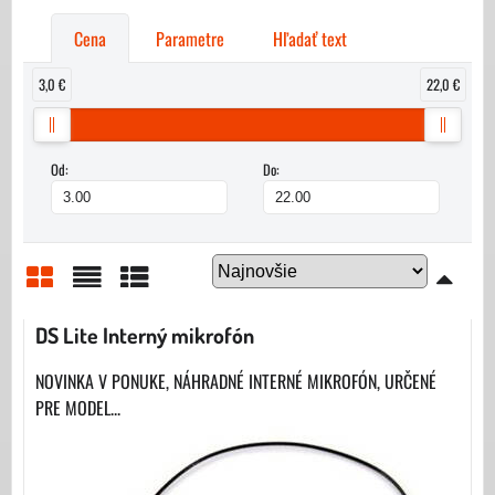
Cena
Parametre
Hľadať text
3,0 €
22,0 €
Od:
Do:
Mriežka
Zoznam
Tabuľka
DS Lite Interný mikrofón
NOVINKA V PONUKE, NÁHRADNÉ INTERNÉ MIKROFÓN, URČENÉ
PRE MODEL...