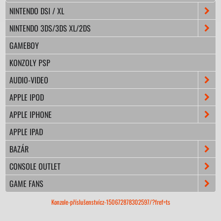
NINTENDO DSI / XL
NINTENDO 3DS/3DS XL/2DS
GAMEBOY
KONZOLY PSP
AUDIO-VIDEO
APPLE IPOD
APPLE IPHONE
APPLE IPAD
BAZÁR
CONSOLE OUTLET
GAME FANS
Konzole-příslušenstvícz-150672878302597/?fref=ts