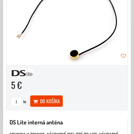
5 €
DO KOŠÍKA
ks
DS Lite interná anténa