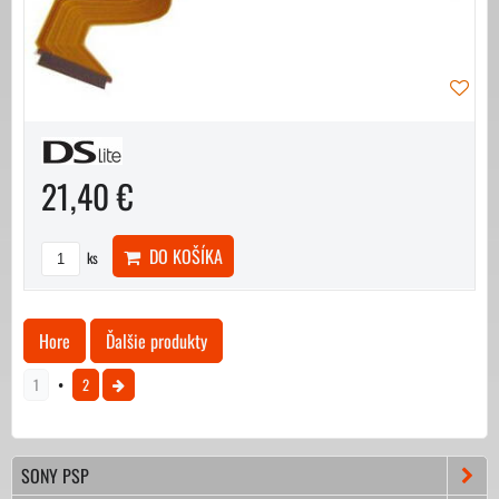
21,40 €
DO KOŠÍKA
ks
Hore
Ďalšie produkty
1
2
SONY PSP