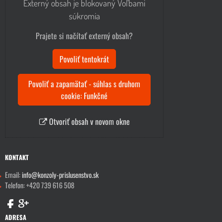
Externý obsah je blokovaný Voľbami
súkromia
Prajete si načítať externý obsah?
Povoliť tentokrát
Povoliť a zapamätať - súhlas s druhom
cookie: Funkčné
Otvoriť obsah v novom okne
KONTAKT
Email:
info@konzoly-prislusenstvo.sk
Telefon: +420 739 616 508
ADRESA