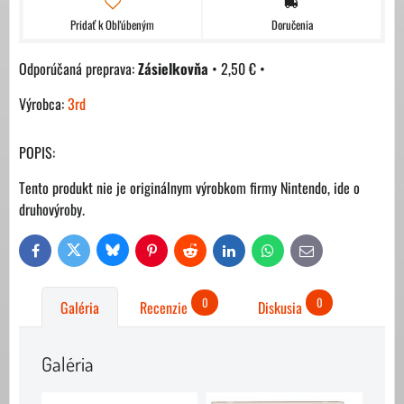
Pridať k Obľúbeným
Doručenia
Zásielkovňa
•
2,50 €
•
Výrobca:
3rd
POPIS:
Tento produkt nie je originálnym výrobkom firmy Nintendo, ide o
druhovýroby.
Bluesky
Twitter
Facebook
Pinterest
Reddit
LinkedIn
WhatsApp
E-
mail
0
0
Galéria
Recenzie
Diskusia
Galéria