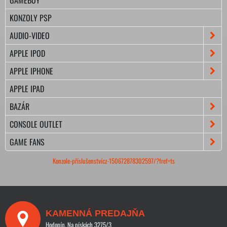
KONZOLY PSP
AUDIO-VIDEO
APPLE IPOD
APPLE IPHONE
APPLE IPAD
BAZÁR
CONSOLE OUTLET
GAME FANS
Konzole-příslušenstvícz-150672878302597/?fref=ts
KAMENNÁ PREDAJŇA
Hodonín, Na pískách 3275/3