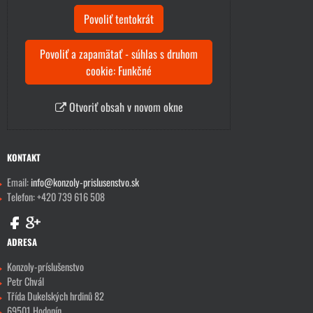
Povoliť tentokrát
Povoliť a zapamätať - súhlas s druhom
cookie: Funkčné
Otvoriť obsah v novom okne
KONTAKT
Email:
info@konzoly-prislusenstvo.sk
Telefon: +420 739 616 508
ADRESA
Konzoly-príslušenstvo
Petr Chvál
Třída Dukelských hrdinů 82
69501 Hodonín