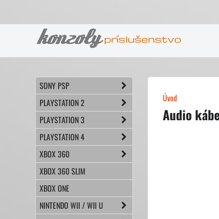
SONY PSP
Úvod
PLAYSTATION 2
Audio kábe
PLAYSTATION 3
PLAYSTATION 4
XBOX 360
XBOX 360 SLIM
XBOX ONE
NINTENDO WII / WII U