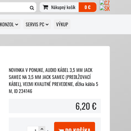
Nákupný košík
0 €
 KONZOL
SERVIS PC
VÝKUP
NOVINKA V PONUKE, AUDIO KÁBEL 3,5 MM JACK
SAMEC NA 3,5 MM JACK SAMEC (PREDLŽOVACÍ
KÁBEL), VEĽMI KVALITNÉ PREVEDENIE, dĺžka kábla 5
M, ID 234146
6,20 €
DO KOŠÍKA