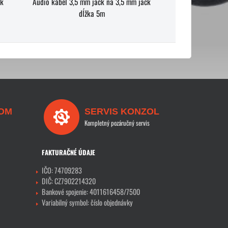
ck
Audio kábel 3,5 mm jack na 3,5 mm jack
dĺžka 5m
OM
SERVIS KONZOL
Kompletný pozáručný servis
FAKTURAČNÉ ÚDAJE
IČO: 74709283
DIČ: CZ7902214320
Bankové spojenie: 4011616458/7500
Variabilný symbol: číslo objednávky