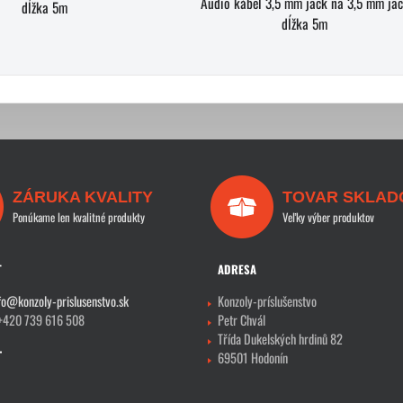
Audio kábel 3,5 mm jack na 3,5 mm ja
dĺžka 5m
dĺžka 5m
ZÁRUKA KVALITY
TOVAR SKLAD
Ponúkame len kvalitné produkty
Veľky výber produktov
T
ADRESA
fo@konzoly-prislusenstvo.sk
Konzoly-príslušenstvo
 +420 739 616 508
Petr Chvál
Třída Dukelských hrdinů 82
69501 Hodonín