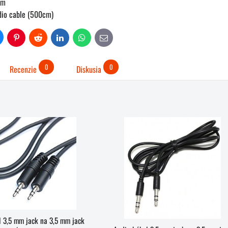
cm
udio cable (500cm)
uesky
Pinterest
Reddit
LinkedIn
WhatsApp
E-
mail
0
0
Recenzie
Diskusia
l 3,5 mm jack na 3,5 mm jack