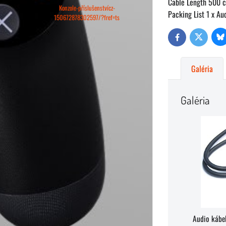
Cable Length 500 
Konzole-příslušenstvícz-
Packing List 1 x A
150672878302597/?fref=ts
Bl
Twitter
Facebook
Galéria
Galéria
Audio kábe