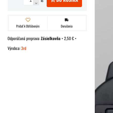
ks
Pridať k Obľúbeným
Doručenia
Zásielkovňa
•
2,50 €
•
Výrobca:
3rd