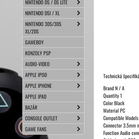
NINTENDO DS / DS LITE
NINTENDO DSI / XL
NINTENDO 3DS/3DS
XL/2DS
GAMEBOY
KONZOLY PSP
AUDIO-VIDEO
APPLE IPOD
Technická špecifiká
APPLE IPHONE
Brand N / A
Quantity 1
APPLE IPAD
Color Black
BAZÁR
Material PC
Compatible Models 
CONSOLE OUTLET
Connector 3.5mm m
GAME FANS
Function Audio con