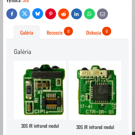
Bluesky
Twitter
Facebook
Pinterest
Reddit
LinkedIn
WhatsApp
E-
mail
0
0
Galéria
Recenzie
Diskusia
Galéria
3DS IR infrared modul
3DS IR infrared modul