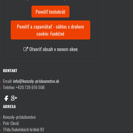
Povoliť tentokrát
Povoliť a zapamätať - súhlas s druhom
cookie: Funkčné
Otvoriť obsah v novom okne
KONTAKT
Email:
info@konzoly-prislusenstvo.sk
Telefon: +420 739 616 508
ADRESA
Konzoly-príslušenstvo
Petr Chvál
Třída Dukelských hrdinů 82