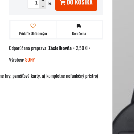
DO KOŠÍKA
ks
Pridať k Obľúbeným
Doručenia
Zásielkovňa
•
2,50 €
•
Výrobca:
SONY
e hry, pamäťové karty, aj kompletne nefunkčný prístroj