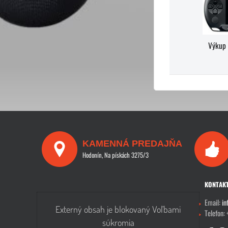
Výkup 
KAMENNÁ PREDAJŇA
Hodonín, Na pískách 3275/3
KONTAK
Email:
in
Externý obsah je blokovaný Voľbami
Telefon:
súkromia