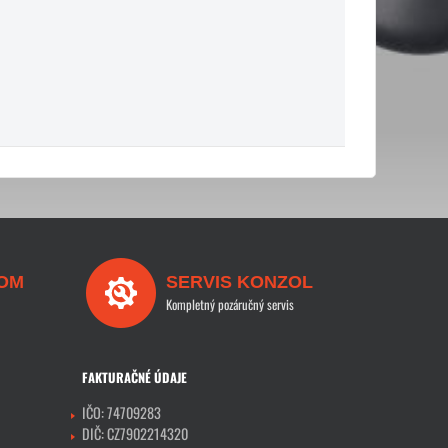
OM
SERVIS KONZOL
Kompletný pozáručný servis
FAKTURAČNÉ ÚDAJE
IČO: 74709283
DIČ: CZ7902214320