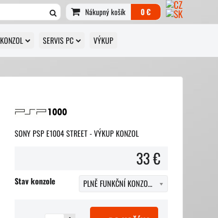
Nákupný košík
0 €
 KONZOL
SERVIS PC
VÝKUP
SONY PSP E1004 STREET - VÝKUP KONZOL
33 €
Stav konzole
PLNĚ FUNKČNÍ KONZOLE + příslušenstvím ( nabíječka, karta, pouzdro, krabička, popř. hra )