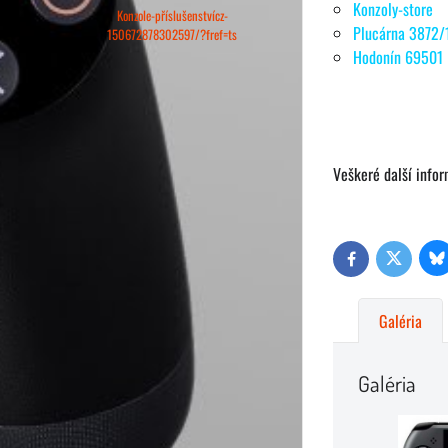
Konzoly-store
Konzole-příslušenstvícz-
Plucárna 3872/
150672878302597/?fref=ts
Hodonín 69501
Veškeré další info
Bl
Twitter
Facebook
Galéria
Galéria