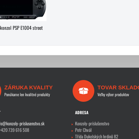
konzol PSP E1004 street
ZÁRUKA KVALITY
TOVAR SKLAD
Ponúkame len kvalitné produkty
Veľky výber produktov
T
ADRESA
fo@konzoly-prislusenstvo.sk
Konzoly-príslušenstvo
 +420 739 616 508
Petr Chvál
Třída Dukelských hrdinů 82