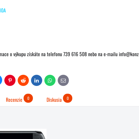
10A
rmace o výkupu získáte na telefonu 739 616 508 nebo na e-mailu info@konzo
uesky
Pinterest
Reddit
LinkedIn
WhatsApp
E-
mail
0
0
Recenzie
Diskusia