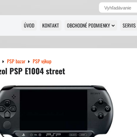
ÚVOD
KONTAKT
OBCHODNÉ PODMIENKY
SERVIS
PSP bazar
PSP výkup
ol PSP E1004 street