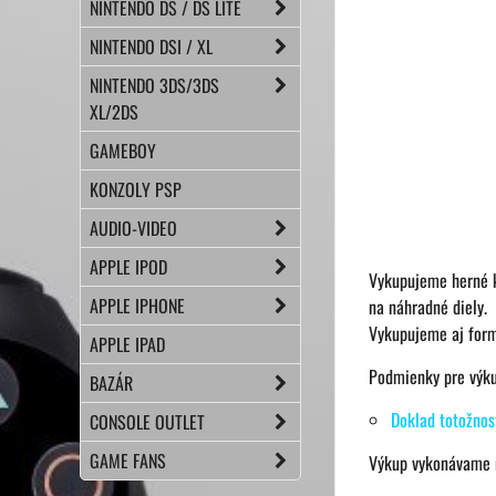
NINTENDO DS / DS LITE
NINTENDO DSI / XL
NINTENDO 3DS/3DS
XL/2DS
GAMEBOY
KONZOLY PSP
AUDIO-VIDEO
APPLE IPOD
Vykupujeme herné k
APPLE IPHONE
na náhradné diely.
Vykupujeme aj form
APPLE IPAD
Podmienky pre výku
BAZÁR
Doklad totožnost
CONSOLE OUTLET
GAME FANS
Výkup vykonávame 