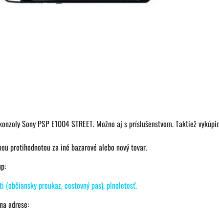
onzoly Sony PSP E1004 STREET. Možno aj s príslušenstvom. Taktiež vykúpim
ou protihodnotou za iné bazarové alebo nový tovar.
p:
i (občiansky preukaz, cestovný pas), plnoletosť.
na adrese: