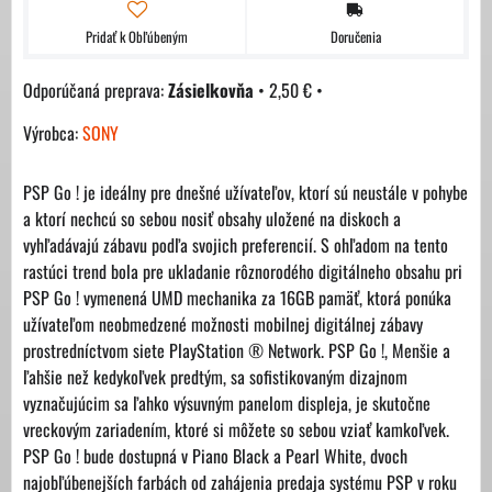
Pridať k Obľúbeným
Doručenia
Zásielkovňa
•
2,50 €
•
Výrobca:
SONY
PSP Go ! je ideálny pre dnešné užívateľov, ktorí sú neustále v pohybe
a ktorí nechcú so sebou nosiť obsahy uložené na diskoch a
vyhľadávajú zábavu podľa svojich preferencií. S ohľadom na tento
rastúci trend bola pre ukladanie rôznorodého digitálneho obsahu pri
PSP Go ! vymenená UMD mechanika za 16GB pamäť, ktorá ponúka
užívateľom neobmedzené možnosti mobilnej digitálnej zábavy
prostredníctvom siete PlayStation ® Network. PSP Go !, Menšie a
ľahšie než kedykoľvek predtým, sa sofistikovaným dizajnom
vyznačujúcim sa ľahko výsuvným panelom displeja, je skutočne
vreckovým zariadením, ktoré si môžete so sebou vziať kamkoľvek.
PSP Go ! bude dostupná v Piano Black a Pearl White, dvoch
najobľúbenejších farbách od zahájenia predaja systému PSP v roku