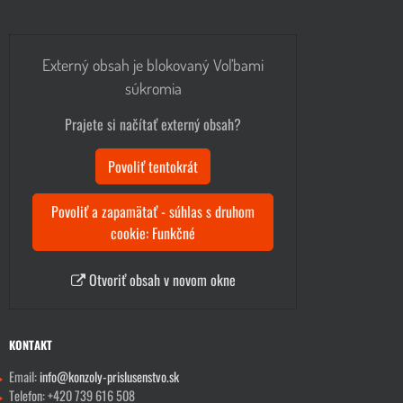
Externý obsah je blokovaný Voľbami
súkromia
Prajete si načítať externý obsah?
Povoliť tentokrát
Povoliť a zapamätať - súhlas s druhom
cookie: Funkčné
Otvoriť obsah v novom okne
KONTAKT
Email:
info@konzoly-prislusenstvo.sk
Telefon: +420 739 616 508