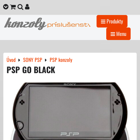
Produkty
Menu
Úvod
SONY PSP
PSP konzoly
PSP GO BLACK