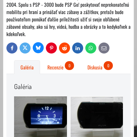
2004. Spolu s PSP - 3000 bude PSP Go! poskytovať neprekonateľnú
mobilitu pri hraní a prinášať viac zábavy a zážitkov, pretože bude
používateľom ponúkať ďalšie príležitosti užiť si svoje obľúbené
zábavné obsahy, ako sú hry, videá, hudba a obrázky a to kedykoľvek a
kdekoľvek.
Bluesky
Twitter
Facebook
Pinterest
Reddit
LinkedIn
WhatsApp
E-
mail
0
0
Galéria
Recenzie
Diskusia
Galéria