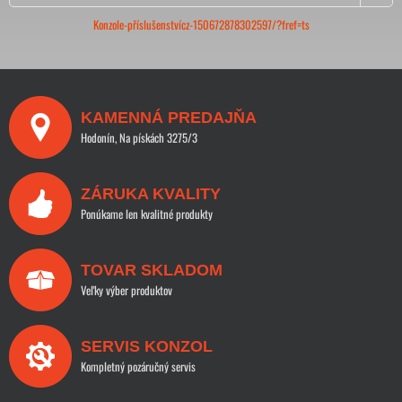
Konzole-příslušenstvícz-150672878302597/?fref=ts
KAMENNÁ PREDAJŇA
Hodonín, Na pískách 3275/3
ZÁRUKA KVALITY
Ponúkame len kvalitné produkty
TOVAR SKLADOM
Veľky výber produktov
SERVIS KONZOL
Kompletný pozáručný servis