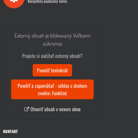
Kompletný pozáručný servis
Externý obsah je blokovaný Voľbami
súkromia
Prajete si načítať externý obsah?
Povoliť tentokrát
Povoliť a zapamätať - súhlas s druhom
cookie: Funkčné
Otvoriť obsah v novom okne
KONTAKT