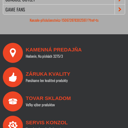
GAME FANS
Konzole-příslušenstvícz-150672878302597/?fref=ts
KAMENNÁ PREDAJŇA
Hodonín, Na pískách 3275/3
ZÁRUKA KVALITY
Ponúkame len kvalitné produkty
TOVAR SKLADOM
Veľky výber produktov
SERVIS KONZOL