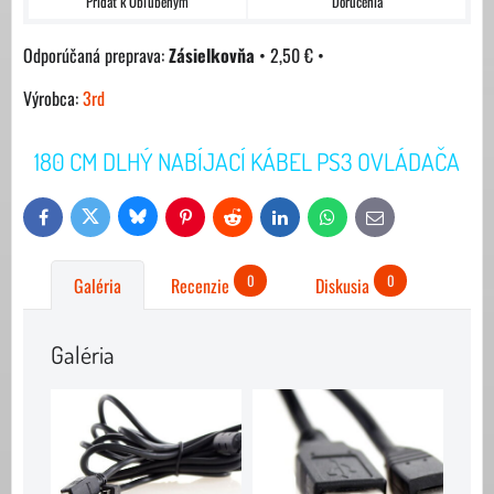
Pridať k Obľúbeným
Doručenia
Zásielkovňa
•
2,50 €
•
Výrobca:
3rd
180 CM DLHÝ NABÍJACÍ KÁBEL PS3 OVLÁDAČA
Bluesky
Twitter
Facebook
Pinterest
Reddit
LinkedIn
WhatsApp
E-
mail
0
0
Galéria
Recenzie
Diskusia
Galéria