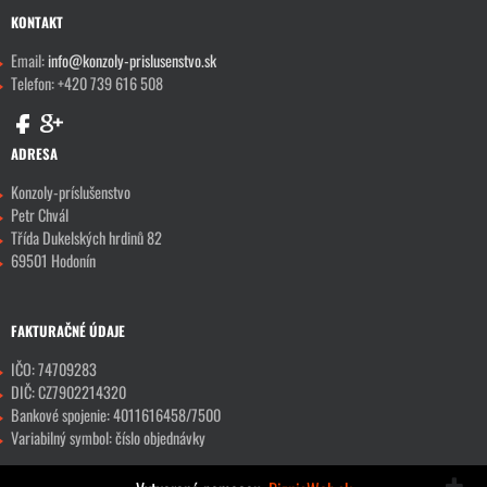
KONTAKT
Email:
info@konzoly-prislusenstvo.sk
Telefon: +420 739 616 508
ADRESA
Konzoly-príslušenstvo
Petr Chvál
Třída Dukelských hrdinů 82
69501 Hodonín
FAKTURAČNÉ ÚDAJE
IČO: 74709283
DIČ: CZ7902214320
Bankové spojenie: 4011616458/7500
Variabilný symbol: číslo objednávky