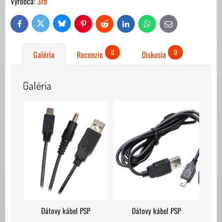
Výrobca:
3rd
Bluesky
Twitter
Facebook
Pinterest
Reddit
LinkedIn
WhatsApp
E-
mail
0
0
Galéria
Recenzie
Diskusia
Galéria
Dátovy kábel PSP
Dátovy kábel PSP