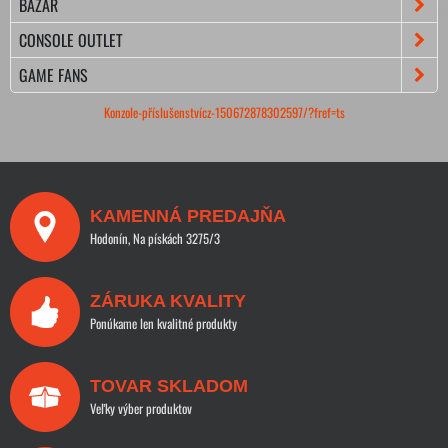
BAZÁR
CONSOLE OUTLET
GAME FANS
Konzole-příslušenstvícz-150672878302597/?fref=ts
KAMENNÁ PREDAJŇA
Hodonín, Na pískách 3275/3
ZÁRUKA KVALITY
Ponúkame len kvalitné produkty
TOVAR SKLADOM
Veľky výber produktov