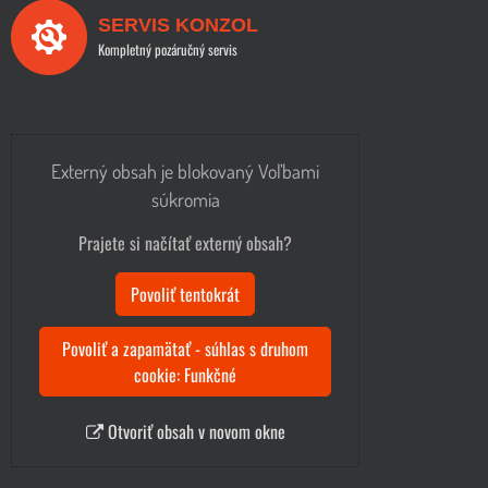
SERVIS KONZOL
Kompletný pozáručný servis
Externý obsah je blokovaný Voľbami
súkromia
Prajete si načítať externý obsah?
Povoliť tentokrát
Povoliť a zapamätať - súhlas s druhom
cookie: Funkčné
Otvoriť obsah v novom okne