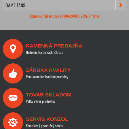
GAME FANS
Konzole-příslušenstvícz-150672878302597/?fref=ts
KAMENNÁ PREDAJŇA
Hodonín, Na pískách 3275/3
ZÁRUKA KVALITY
Ponúkame len kvalitné produkty
TOVAR SKLADOM
Veľky výber produktov
SERVIS KONZOL
Kompletný pozáručný servis