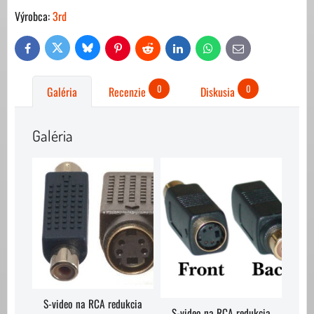
Výrobca:
3rd
Bluesky
Twitter
Facebook
Pinterest
Reddit
LinkedIn
WhatsApp
E-
mail
0
0
Galéria
Recenzie
Diskusia
Galéria
S-video na RCA redukcia
S-video na RCA redukcia