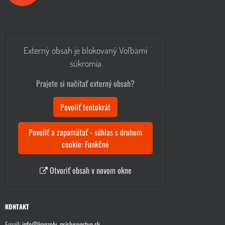
Externý obsah je blokovaný Voľbami
súkromia
Prajete si načítať externý obsah?
Povoliť tentokrát
Povoliť a zapamätať - súhlas s druhom
cookie: Funkčné
Otvoriť obsah v novom okne
KONTAKT
Email:
info@konzoly-prislusenstvo.sk