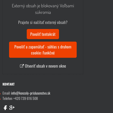
Externý obsah je blokovaný Voľbami
súkromia
Prajete si načítať externý obsah?
Povoliť tentokrát
Povoliť a zapamätať - súhlas s druhom
cookie: Funkčné
Otvoriť obsah v novom okne
KONTAKT
Email:
info@konzoly-prislusenstvo.sk
Telefon: +420 739 616 508