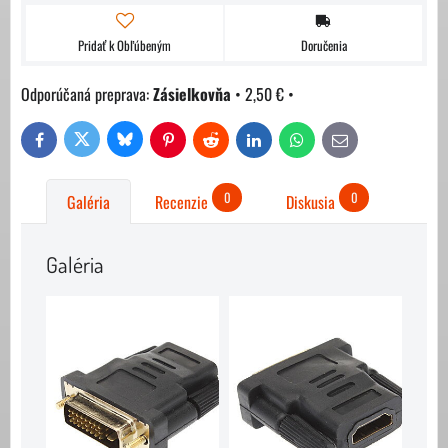
Pridať k Obľúbeným
Doručenia
Zásielkovňa
•
2,50 €
•
Bluesky
Twitter
Facebook
Pinterest
Reddit
LinkedIn
WhatsApp
E-
mail
0
0
Galéria
Recenzie
Diskusia
Galéria