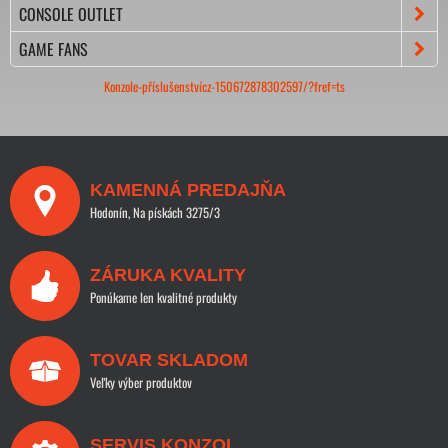
CONSOLE OUTLET
GAME FANS
Konzole-příslušenstvícz-150672878302597/?fref=ts
KAMENNÁ PREDAJŇA
Hodonín, Na pískách 3275/3
ZÁRUKA KVALITY
Ponúkame len kvalitné produkty
TOVAR SKLADOM
Veľky výber produktov
SERVIS KONZOL