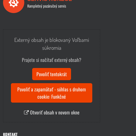
Kompletný pozáručný servis
Externý obsah je blokovaný Voľbami
súkromia
Prajete si načítať externý obsah?
Povoliť tentokrát
Povoliť a zapamätať - súhlas s druhom
cookie: Funkčné
Otvoriť obsah v novom okne
KONTAKT