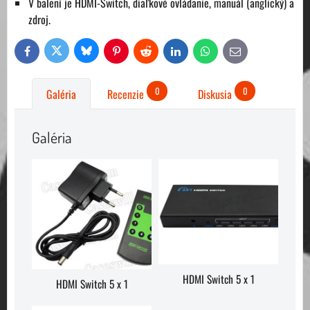
V balení je HDMI-Switch, diaľkové ovládanie, manuál (anglický) a
zdroj.
Bluesky
Twitter
Facebook
Pinterest
Reddit
LinkedIn
WhatsApp
E-
mail
0
0
Galéria
Recenzie
Diskusia
Galéria
HDMI Switch 5 x 1
HDMI Switch 5 x 1