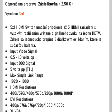
Zásielkovňa
•
2,50 €
•
Výrobca:
3rd
5x1 HDMI Switch umožní pripojenie až 5 HDMI zariadení s
vysokým rozlíšením vrátane digitálneho zvuku na jednu HDTV.
Zdroje sa jednoducho prepínajú diaľkovým ovládaním, ktoré je
súčasťou balenia.
Input Video Signal
0.5 -1.0 volts pp
Input DDC Signal
5 volts pp (TTL)
Max Single Link Range
1920 x 1080
HDMI Resolutions
480i/576i/480p/576p/720p/1080i/1080P
DVI Resolutions
480p/576i/576p/720p/1080i/1080p
XUVGA