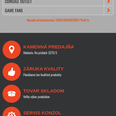
CONSOLE OUTLET
GAME FANS
Konzole-příslušenstvícz-150672878302597/?fref=ts
KAMENNÁ PREDAJŇA
Hodonín, Na pískách 3275/3
ZÁRUKA KVALITY
Ponúkame len kvalitné produkty
TOVAR SKLADOM
Veľky výber produktov
SERVIS KONZOL