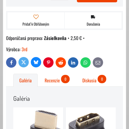
Pridať k Obľúbeným
Doručenia
Zásielkovňa
•
2,50 €
•
Výrobca:
3rd
Bluesky
Twitter
Facebook
Pinterest
Reddit
LinkedIn
WhatsApp
E-
mail
0
0
Galéria
Recenzie
Diskusia
Galéria