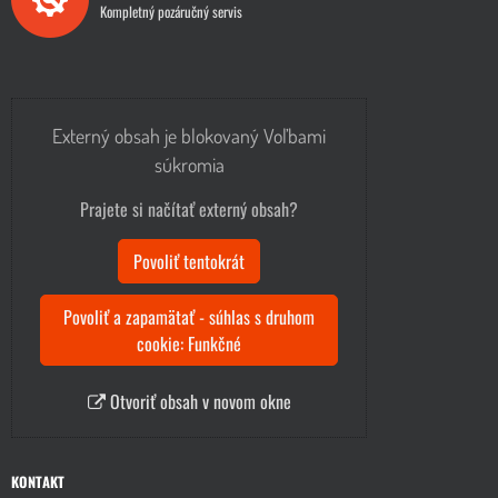
Kompletný pozáručný servis
Externý obsah je blokovaný Voľbami
súkromia
Prajete si načítať externý obsah?
Povoliť tentokrát
Povoliť a zapamätať - súhlas s druhom
cookie: Funkčné
Otvoriť obsah v novom okne
KONTAKT