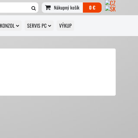
Nákupný košík
0 €
 KONZOL
SERVIS PC
VÝKUP