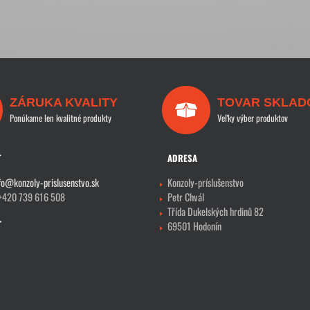
ZÁRUKA KVALITY
TOVAR SKLAD
Ponúkame len kvalitné produkty
Veľky výber produktov
T
ADRESA
fo@konzoly-prislusenstvo.sk
Konzoly-príslušenstvo
 +420 739 616 508
Petr Chvál
Třída Dukelských hrdinů 82
69501 Hodonín