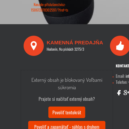
Konzole-příslušenstvícz-
150672878302597/?fref=ts
KAMENNÁ PREDAJŇA
Hodonín, Na pískách 3275/3
KONTAK
Email:
in
Externý obsah je blokovaný Voľbami
Telefon:
súkromia
Prajete si načítať externý obsah?
Povoliť tentokrát
Povoliť a zapamätať - súhlas s druhom