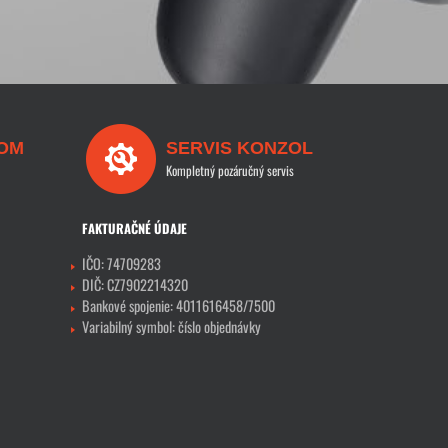
OM
SERVIS KONZOL
Kompletný pozáručný servis
FAKTURAČNÉ ÚDAJE
IČO: 74709283
DIČ: CZ7902214320
Bankové spojenie: 4011616458/7500
Variabilný symbol: číslo objednávky