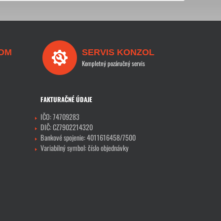
OM
SERVIS KONZOL
Kompletný pozáručný servis
FAKTURAČNÉ ÚDAJE
IČO: 74709283
DIČ: CZ7902214320
Bankové spojenie: 4011616458/7500
Variabilný symbol: číslo objednávky