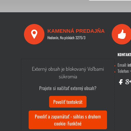
KAMENNÁ PREDAJŇA
Hodonín, Na pískách 3275/3
KONTAK
Email:
in
Externý obsah je blokovaný Voľbami
Telefon:
súkromia
Prajete si načítať externý obsah?
Povoliť tentokrát
Povoliť a zapamätať - súhlas s druhom
cookie: Funkčné