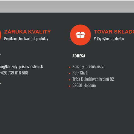
ZÁRUKA KVALITY
TOVAR SKLAD
Ponúkame len kvalitné produkty
Veľky výber produktov
T
ADRESA
fo@konzoly-prislusenstvo.sk
Konzoly-príslušenstvo
 +420 739 616 508
Petr Chvál
Třída Dukelských hrdinů 82
69501 Hodonín