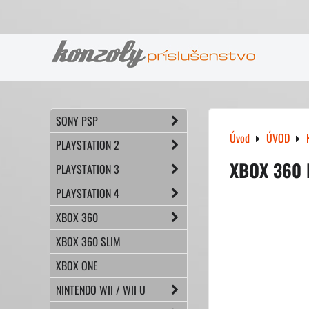
SONY PSP
Úvod
ÚVOD
PLAYSTATION 2
XBOX 360 
PLAYSTATION 3
PLAYSTATION 4
XBOX 360
XBOX 360 SLIM
XBOX ONE
NINTENDO WII / WII U