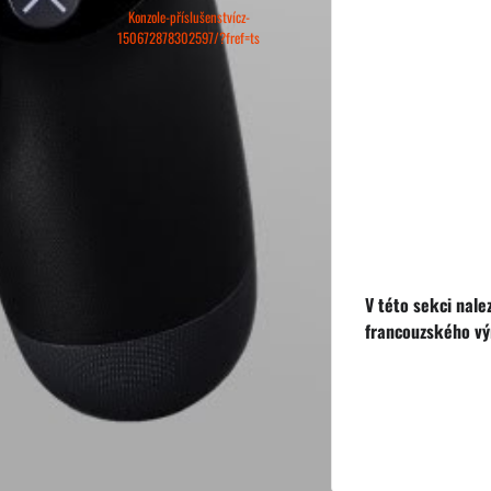
Konzole-příslušenstvícz-
150672878302597/?fref=ts
V této sekci nale
francouzského vý