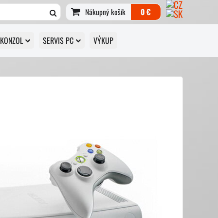
Nákupný košík
0 €
 KONZOL
SERVIS PC
VÝKUP