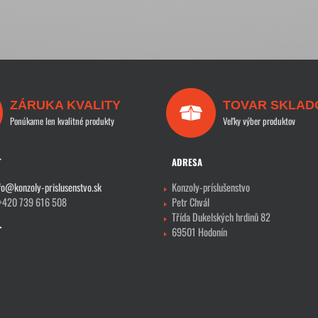
ZÁRUKA KVALITY
TOVAR SKLAD
Ponúkame len kvalitné produkty
Veľky výber produktov
T
ADRESA
fo@konzoly-prislusenstvo.sk
Konzoly-príslušenstvo
 +420 739 616 508
Petr Chvál
Třída Dukelských hrdinů 82
69501 Hodonín