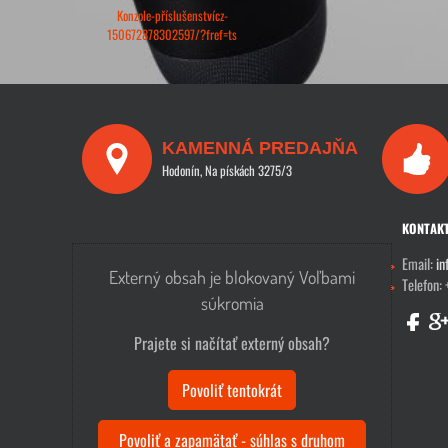
Konzole-příslušenstvícz-
150672878302597/?fref=ts
KAMENNÁ PREDAJŇA
Hodonín, Na pískách 3275/3
KONTAK
Email:
in
Externý obsah je blokovaný Voľbami
Telefon:
súkromia
Prajete si načítať externý obsah?
Povoliť tentokrát
Povoliť a zapamätať - súhlas s druhom