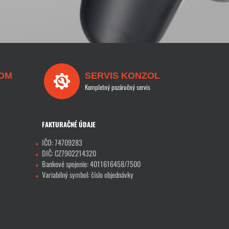
OM
SERVIS KONZOL
Kompletný pozáručný servis
FAKTURAČNÉ ÚDAJE
IČO: 74709283
DIČ: CZ7902214320
Bankové spojenie: 4011616458/7500
Variabilný symbol: číslo objednávky