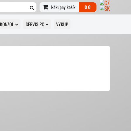
Nákupný košík
0 €
 KONZOL
SERVIS PC
VÝKUP