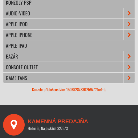
KONZOLY PSP
AUDIO-VIDEO
APPLE IPOD
APPLE IPHONE
APPLE IPAD
BAZÁR
CONSOLE OUTLET
GAME FANS
Konzole-příslušenstvícz-150672878302597/?fref=ts
KAMENNÁ PREDAJŇA
Hodonín, Na pískách 3275/3