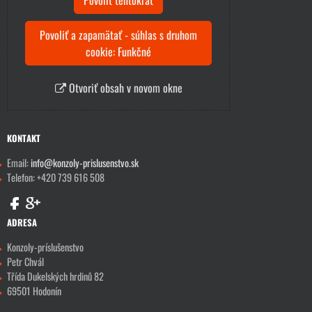
Povoliť a zapamätať - súhlas s druhom
cookie: Funkčné
Otvoriť obsah v novom okne
KONTAKT
Email:
info@konzoly-prislusenstvo.sk
Telefon: +420 739 616 508
ADRESA
Konzoly-príslušenstvo
Petr Chvál
Třída Dukelských hrdinů 82
69501 Hodonín