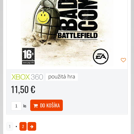
11,50 €
DO KOŠÍKA
ks
1
2