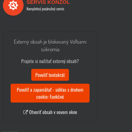
SERVIS KONZOL
Kompletný pozáručný servis
Externý obsah je blokovaný Voľbami
súkromia
Prajete si načítať externý obsah?
Povoliť tentokrát
Povoliť a zapamätať - súhlas s druhom
cookie: Funkčné
Otvoriť obsah v novom okne