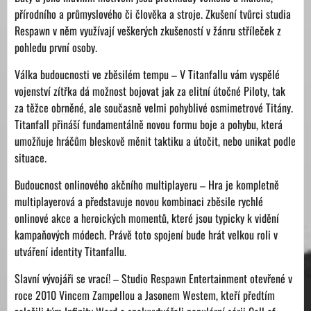
přírodního a průmyslového či člověka a stroje. Zkušení tvůrci studia
Respawn v něm využívají veškerých zkušeností v žánru stříleček z
pohledu první osoby.
Válka budoucnosti ve zběsilém tempu – V Titanfallu vám vyspělé
vojenství zítřka dá možnost bojovat jak za elitní útočné Piloty, tak
za těžce obrněné, ale současně velmi pohyblivé osmimetrové Titány.
Titanfall přináší fundamentálně novou formu boje a pohybu, která
umožňuje hráčům bleskově měnit taktiku a útočit, nebo unikat podle
situace.
Budoucnost onlinového akčního multiplayeru – Hra je kompletně
multiplayerová a představuje novou kombinaci zběsile rychlé
onlinové akce a heroických momentů, které jsou typicky k vidění
kampaňových módech. Právě toto spojení bude hrát velkou roli v
utváření identity Titanfallu.
Slavní vývojáři se vrací! – Studio Respawn Entertainment otevřené v
roce 2010 Vincem Zampellou a Jasonem Westem, kteří předtím