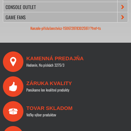
CONSOLE OUTLET
GAME FANS
Konzole-příslušenstvícz-150672878302597/?fref=ts
KAMENNÁ PREDAJŇA
Hodonín, Na pískách 3275/3
ZÁRUKA KVALITY
Ponúkame len kvalitné produkty
TOVAR SKLADOM
Veľky výber produktov