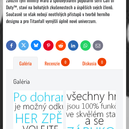
založili tým Infinity Ward a spoluvytvářeli populární sérii Call of
Duty™, staví na bohatých zkušenostech a úspěších svých členů.
Současně se však nebojí neotřelých přístupů v tvorbě herního
designu a pro Titanfall vymýšlí úplně nové univerzum.
Bluesky
Twitter
Facebook
Pinterest
Reddit
LinkedIn
WhatsApp
E-
mail
0
0
Galéria
Recenzie
Diskusia
Galéria