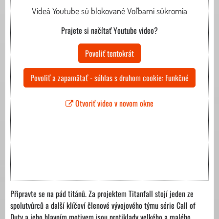
Videá Youtube sú blokované Voľbami súkromia
Prajete si načítať Youtube video?
Povoliť tentokrát
Povoliť a zapamätať - súhlas s druhom cookie: Funkčné
Otvoriť video v novom okne
Připravte se na pád titánů. Za projektem Titanfall stojí jeden ze
spolutvůrců a další klíčoví členové vývojového týmu série Call of
Duty a jeho hlavním motivem jsou protiklady velkého a malého,