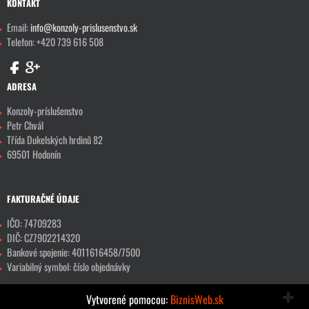
KONTAKT
Email:
info@konzoly-prislusenstvo.sk
Telefon: +420 739 616 508
ADRESA
Konzoly-príslušenstvo
Petr Chvál
Třída Dukelských hrdinů 82
69501 Hodonín
FAKTURAČNÉ ÚDAJE
IČO: 74709283
DIČ: CZ7902214320
Bankové spojenie: 4011616458/7500
Variabilný symbol: číslo objednávky
Vytvorené pomocou:
BiznisWeb.sk