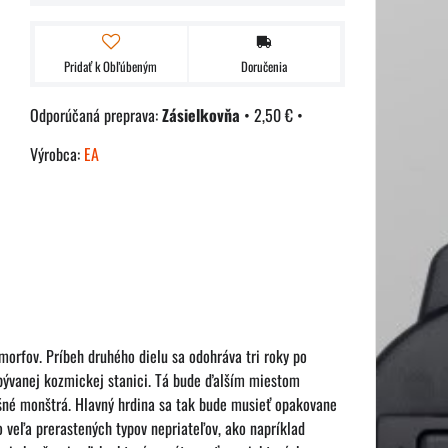
Pridať k Obľúbeným
Doručenia
Zásielkovňa
•
2,50 €
•
Výrobca:
EA
morfov. Príbeh druhého dielu sa odohráva tri roky po
obývanej kozmickej stanici. Tá bude ďalším miestom
né monštrá. Hlavný hrdina sa tak bude musieť opakovane
o veľa prerastených typov nepriateľov, ako napríklad