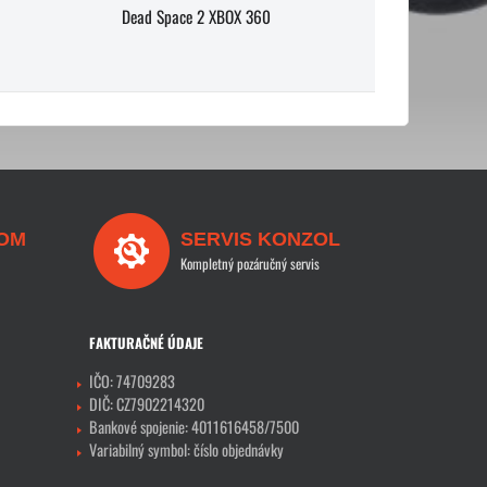
Dead Space 2 XBOX 360
OM
SERVIS KONZOL
Kompletný pozáručný servis
FAKTURAČNÉ ÚDAJE
IČO: 74709283
DIČ: CZ7902214320
Bankové spojenie: 4011616458/7500
Variabilný symbol: číslo objednávky