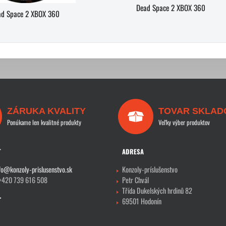
Dead Space 2 XBOX 360
ad Space 2 XBOX 360
ZÁRUKA KVALITY
TOVAR SKLAD
Ponúkame len kvalitné produkty
Veľky výber produktov
T
ADRESA
fo@konzoly-prislusenstvo.sk
Konzoly-príslušenstvo
 +420 739 616 508
Petr Chvál
Třída Dukelských hrdinů 82
69501 Hodonín