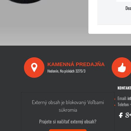
De
KAMENNÁ PREDAJŇA
Hodonín, Na pískách 3275/3
KONTAK
Email:
in
Externý obsah je blokovaný Voľbami
Telefon:
súkromia
Prajete si načítať externý obsah?