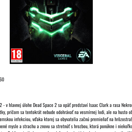
360
 - v hlavnej úlohe Dead Space 2 sa opäť predstaví Isaac Clark a rasa Nekro
tky, pričom sa tentokrát nebude odohrávať na vesmírnej lodi, ale na husto 
skou infekciou, vďaka ktorej sa obyvatelia začnú premieňať na hrôzostraš
znené mysle a strachu a znovu sa stretnúť s hrozbou, ktorá ponúkne i niekoľk