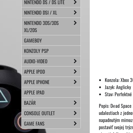
NINTENDO DS / DS LITE
NINTENDO DSI / XL
NINTENDO 3DS/3DS
XL/2DS
GAMEBOY
KONZOLY PSP
AUDIO-VIDEO
APPLE IPOD
Konzola: Xbox 
APPLE IPHONE
Jazyk: Anglicky
APPLE IPAD
Stav: Perfektné
BAZÁR
Popis: Dеad Space 2
udalostiach z jedno
CONSOLE OUTLET
napadnutým mimozem
GAME FANS
postaviť svojej trý