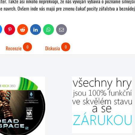
ter. Takže asi nikoho neprekvapí, že nás vývojári vybavia o poznanie silne
ie navrch. Ovšem inde vás majú pre zmenu čakať pocity zúfalstva a beznádeje
uesky
Pinterest
Reddit
LinkedIn
WhatsApp
E-
mail
0
0
Recenzie
Diskusia