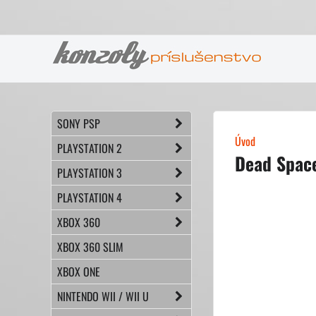
SONY PSP
Úvod
PLAYSTATION 2
Dead Spac
PLAYSTATION 3
PLAYSTATION 4
XBOX 360
XBOX 360 SLIM
XBOX ONE
NINTENDO WII / WII U