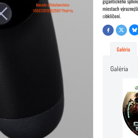
gigantického sphinc
Konzole-příslušenstvícz-
miestach výraznejš
150672878302597/?fref=ts
оbklíčení.
Bl
Twitter
Facebook
Galéria
Galéria