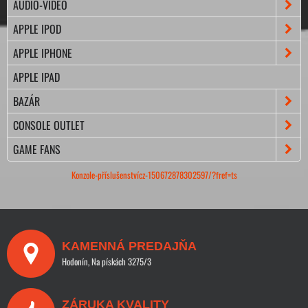
AUDIO-VIDEO
APPLE IPOD
APPLE IPHONE
APPLE IPAD
BAZÁR
CONSOLE OUTLET
GAME FANS
Konzole-příslušenstvícz-150672878302597/?fref=ts
KAMENNÁ PREDAJŇA
Hodonín, Na pískách 3275/3
ZÁRUKA KVALITY