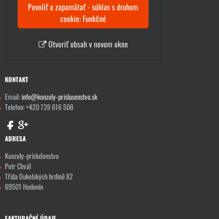
Povoliť a zapamätať - súhlas s druhom
cookie: Funkčné
Otvoriť obsah v novom okne
KONTAKT
Email:
info@konzoly-prislusenstvo.sk
Telefon: +420 739 616 508
ADRESA
Konzoly-príslušenstvo
Petr Chvál
Třída Dukelských hrdinů 82
69501 Hodonín
FAKTURAČNÉ ÚDAJE