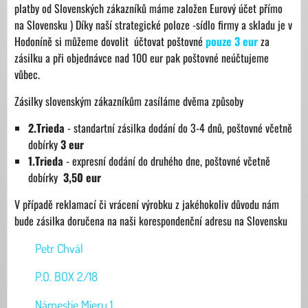
platby od Slovenských zákazníků máme založen Eurový účet přímo
na Slovensku ) Díky naší strategické poloze -sídlo firmy a skladu je v
Hodoníně si můžeme dovolit účtovat poštovné
pouze 3 eur
za
zásilku a při objednávce nad 100 eur pak poštovné neúčtujeme
vůbec.
Zásilky slovenským zákazníkům zasíláme dvěma způsoby
2.Trieda
- standartní zásilka dodání do 3-4 dnů, poštovné včetně
dobírky
3 eur
1.Trieda
- expresní dodání do druhého dne, poštovné včetně
dobírky
3,50 eur
V případě reklamací či vrácení výrobku z jakéhokoliv důvodu nám
bude zásilka doručena na naši korespondenční adresu na Slovensku
Petr Chvál
P.O. BOX 2/18
Námestie Mieru 1