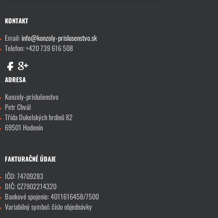
KONTAKT
Email:
info@konzoly-prislusenstvo.sk
Telefon: +420 739 616 508
ADRESA
Konzoly-príslušenstvo
Petr Chvál
Třída Dukelských hrdinů 82
69501 Hodonín
FAKTURAČNÉ ÚDAJE
IČO: 74709283
DIČ: CZ7902214320
Bankové spojenie: 4011616458/7500
Variabilný symbol: číslo objednávky