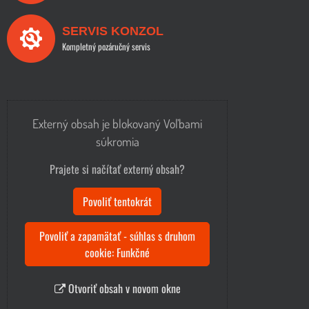
SERVIS KONZOL
Kompletný pozáručný servis
Externý obsah je blokovaný Voľbami
súkromia
Prajete si načítať externý obsah?
Povoliť tentokrát
Povoliť a zapamätať - súhlas s druhom
cookie: Funkčné
Otvoriť obsah v novom okne