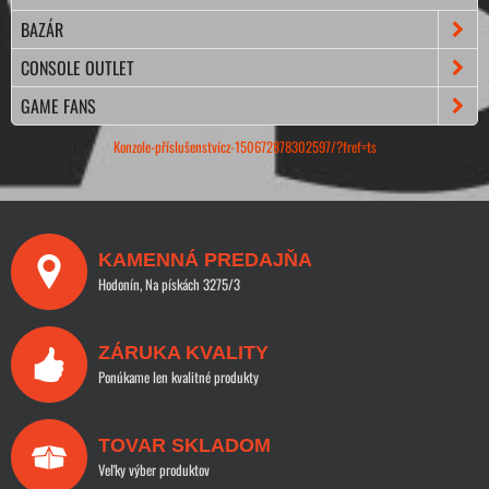
BAZÁR
CONSOLE OUTLET
GAME FANS
Konzole-příslušenstvícz-150672878302597/?fref=ts
KAMENNÁ PREDAJŇA
Hodonín, Na pískách 3275/3
ZÁRUKA KVALITY
Ponúkame len kvalitné produkty
TOVAR SKLADOM
Veľky výber produktov