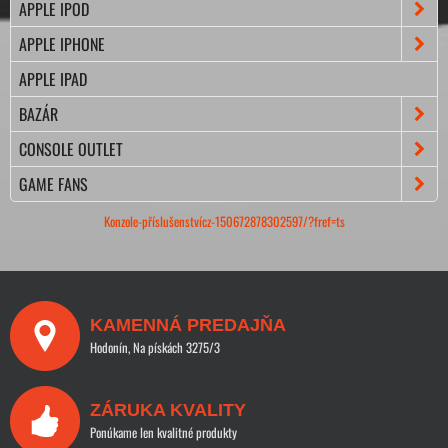
APPLE IPOD
APPLE IPHONE
APPLE IPAD
BAZÁR
CONSOLE OUTLET
GAME FANS
Konzole-příslušenstvícz-150672878302597/?fref=ts
KAMENNÁ PREDAJŇA
Hodonín, Na pískách 3275/3
ZÁRUKA KVALITY
Ponúkame len kvalitné produkty