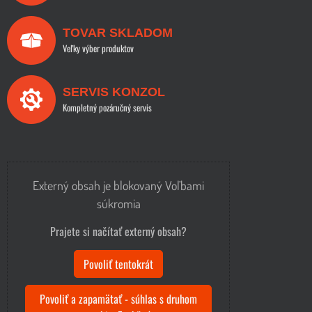
TOVAR SKLADOM
Veľky výber produktov
SERVIS KONZOL
Kompletný pozáručný servis
Externý obsah je blokovaný Voľbami
súkromia
Prajete si načítať externý obsah?
Povoliť tentokrát
Povoliť a zapamätať - súhlas s druhom